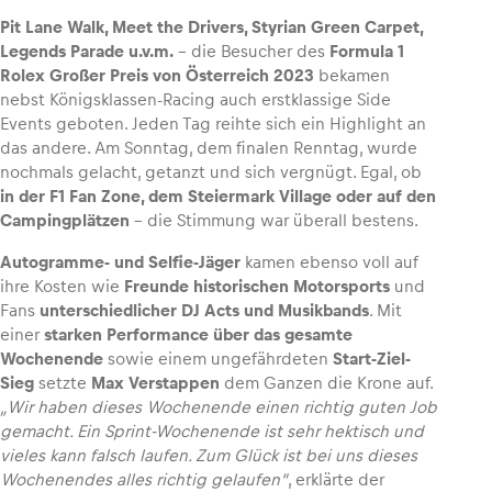
Pit Lane Walk, Meet the Drivers, Styrian Green Carpet,
Legends Parade u.v.m.
– die Besucher des
Formula 1
Rolex Großer Preis von Österreich 2023
bekamen
nebst Königsklassen-Racing auch erstklassige Side
Fahrzeug
Events geboten. Jeden Tag reihte sich ein Highlight an
Alle anzeigen
das andere. Am Sonntag, dem finalen Renntag, wurde
nochmals gelacht, getanzt und sich vergnügt. Egal, ob
in der F1 Fan Zone, dem Steiermark Village oder auf den
Campingplätzen
– die Stimmung war überall bestens.
Autogramme- und Selfie-Jäger
kamen ebenso voll auf
ihre Kosten wie
Freunde historischen Motorsports
und
Fans
unterschiedlicher DJ Acts und Musikbands
. Mit
Business
einer
starken Performance über das gesamte
Wochenende
sowie einem ungefährdeten
Start-Ziel-
Alle anzeigen
Sieg
setzte
Max Verstappen
dem Ganzen die Krone auf.
„Wir haben dieses Wochenende einen richtig guten Job
gemacht. Ein Sprint-Wochenende ist sehr hektisch und
vieles kann falsch laufen. Zum Glück ist bei uns dieses
Wochenendes alles richtig gelaufen“
, erklärte der