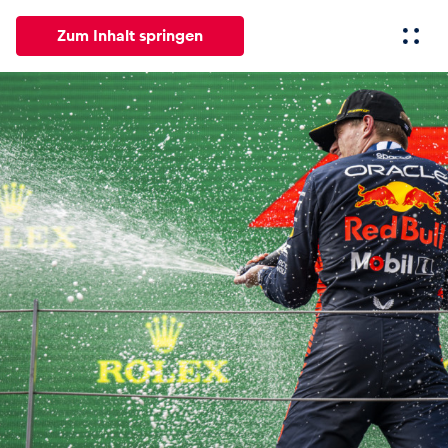
Zum Inhalt springen
Alle
News
Events
Erlebnisse
Seiten
Fahrze
News
Alle anzeigen
Events
Alle anzeigen