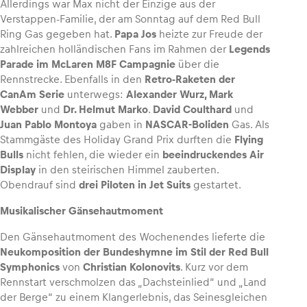
Allerdings war Max nicht der Einzige aus der
Verstappen-Familie, der am Sonntag auf dem Red Bull
Ring Gas gegeben hat.
Papa Jos
heizte zur Freude der
zahlreichen holländischen Fans im Rahmen der
Legends
Parade im McLaren M8F Campagnie
über die
Rennstrecke. Ebenfalls in den
Retro-Raketen der
CanAm Serie
unterwegs:
Alexander Wurz, Mark
Webber
und
Dr. Helmut Marko
.
David Coulthard
und
Juan Pablo Montoya
gaben in
NASCAR-Boliden
Gas. Als
Stammgäste des Holiday Grand Prix durften die
Flying
Bulls
nicht fehlen, die wieder ein
beeindruckendes Air
Display
in den steirischen Himmel zauberten.
Obendrauf sind
drei Piloten in Jet Suits
gestartet.
Musikalischer Gänsehautmoment
Den Gänsehautmoment des Wochenendes lieferte die
Neukomposition der Bundeshymne im Stil der Red Bull
Symphonics
von
Christian Kolonovits
. Kurz vor dem
Rennstart verschmolzen das „Dachsteinlied“ und „Land
der Berge“ zu einem Klangerlebnis, das Seinesgleichen