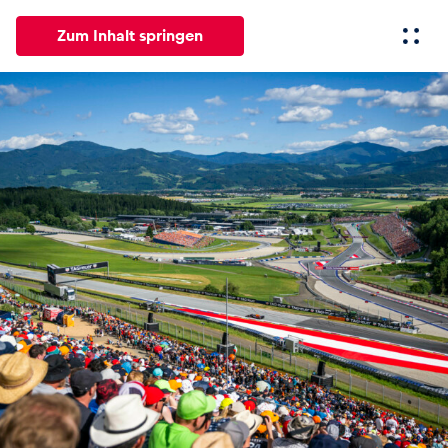
Zum Inhalt springen
Alle
News
Events
Erlebnisse
Seiten
Fahrze
News
Alle anzeigen
Events
Alle anzeigen