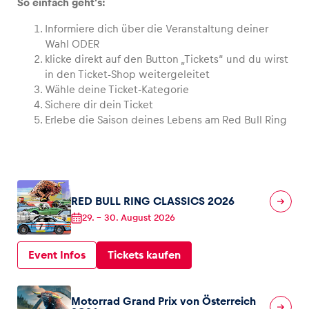
So einfach geht’s:
Informiere dich über die Veranstaltung deiner
Wahl ODER
klicke direkt auf den Button „Tickets“ und du wirst
Fahrzeug
in den Ticket-Shop weitergeleitet
Wähle deine Ticket-Kategorie
Alle anzeigen
Sichere dir dein Ticket
Erlebe die Saison deines Lebens am Red Bull Ring
RED BULL RING CLASSICS 2026
Business
29.
–
30. August 2026
Alle anzeigen
Event Infos
Tickets kaufen
Motorrad Grand Prix von Österreich