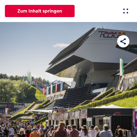
Zum Inhalt springen
Alle
News
Events
Erlebnisse
Seiten
Fahrze
News
Alle anzeigen
Events
Alle anzeigen