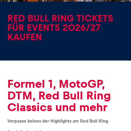
RED BULL RING TICKETS
FÜR EVENTS 2026/27
KAUFEN
Erlebnisse
Alle anzeigen
Formel 1, MotoGP,
DTM, Red Bull Ring
Seiten
Classics und mehr
Alle anzeigen
Verpasse keines der Highlights am Red Bull Ring.