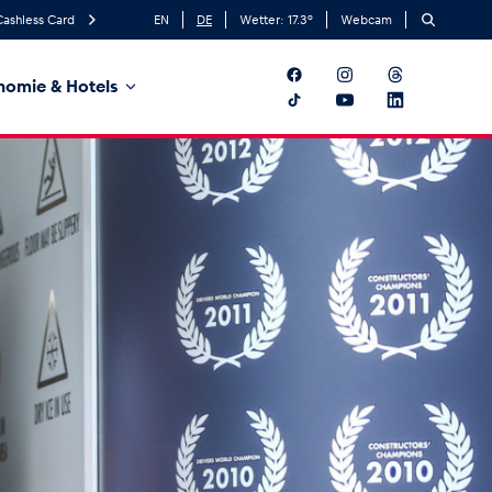
Cashless Card
EN
DE
Wetter:
17.3
°
Webcam
nomie & Hotels