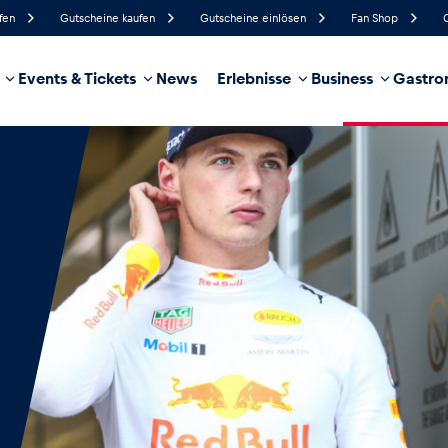
fen
Gutscheine kaufen
Gutscheine einlösen
Fan Shop
Events & Tickets
News
Erlebnisse
Business
Gastro
93%
Luftfeuchtigkeit
3 km/h
Windgeschwindigkeit
35%
Regenwahrscheinlichkeit
Süd
Windrichtung
hrzeug
Business
Glossar