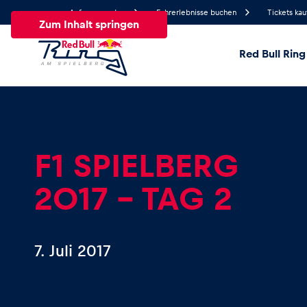
Anfrage senden
Fahrerlebnisse buchen
Tickets kau
Zum Inhalt springen
Red Bull Ring
17.3°
Temperatur
Alle
News
Events
Erlebnisse
Seiten
Fa
F1 SPIELBERG
2017 - TAG 2
News
Alle anzeigen
7. Juli 2017