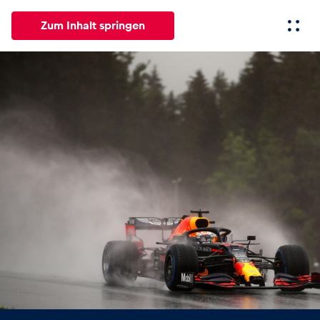
Zum Inhalt springen
Alle
News
Events
Erlebnisse
Seiten
Fahrze
News
Alle anzeigen
Events
Alle anzeigen