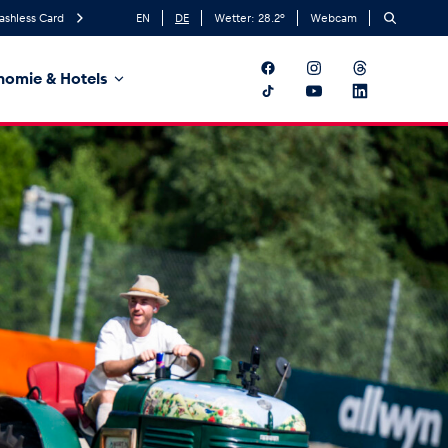
ashless Card
EN
DE
Wetter:
28.2
°
Webcam
nomie & Hotels