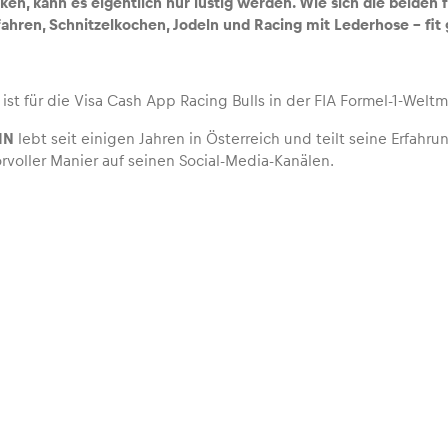
n, kann es eigentlich nur lustig werden. Wie sich die beiden 
rfahren, Schnitzelkochen, Jodeln und Racing mit Lederhose – fit
N
ist für die Visa Cash App Racing Bulls in der FIA Formel-1-Weltm
IN
lebt seit einigen Jahren in Österreich und teilt seine Erfahr
rvoller Manier auf seinen Social-Media-Kanälen.