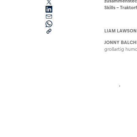
zusammenstecke
Skills – Trakto
LIAM LAWSO
JONNY BALCH
großartig humo
Seiten
Alle anzeigen