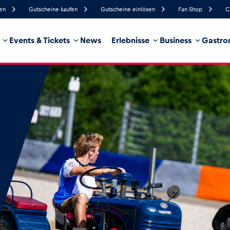
fen
Gutscheine kaufen
Gutscheine einlösen
Fan Shop
C
Events & Tickets
News
Erlebnisse
Business
Gastro
44%
Luftfeuchtigkeit
15 km/h
Windgeschwindigkeit
0%
Regenwahrscheinlichkeit
Nordost
Windrichtung
hrzeug
Business
Glossar