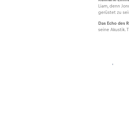
Liam, denn Jon
gerüstet zu sei
Glossar
Das Echo des R
seine Akustik. 
Alle anzeigen