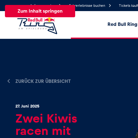
Anfrage senden
Fahrerlebnisse buchen
Tickets kau
Zum Inhalt springen
Red Bull Ring
28.2°
Temperatur
Alle
News
Events
Erlebnisse
Seiten
Fa
ZURÜCK ZUR ÜBERSICHT
News
27. Juni 2025
Alle anzeigen
Zwei Kiwis
racen mit