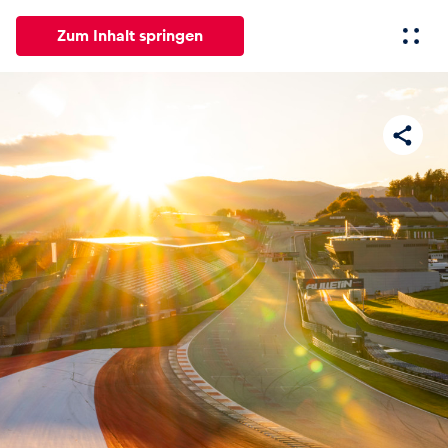
Zum Inhalt springen
Alle
News
Events
Erlebnisse
Seiten
Fahrze
News
Alle anzeigen
Events
Alle anzeigen