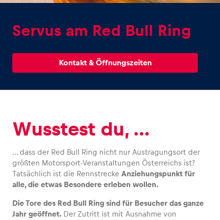
Servus am Red Bull Ring
Kontakt & Öffnungszeiten
Erlebnisse
Alle anzeigen
Wusstest du, …
… dass der Red Bull Ring nicht nur Austragungsort der
größten Motorsport-Veranstaltungen Österreichs ist?
Seiten
Tatsächlich ist die Rennstrecke
Anziehungspunkt für
alle, die etwas Besondere erleben wollen.
Alle anzeigen
Die Tore des Red Bull Ring sind für Besucher das ganze
Jahr geöffnet.
Der Zutritt ist mit Ausnahme von