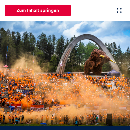
Zum Inhalt springen
Alle
News
Events
Erlebnisse
Seiten
Fahrze
News
Alle anzeigen
Events
Alle anzeigen