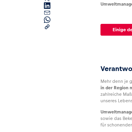
Umweltmanage
Einige d
Seiten
Verantwo
Alle anzeigen
Mehr denn je g
in der Region 
zahlreiche Maß
unseres Leben
Umweltmanage
sowie das Beke
für schonenden