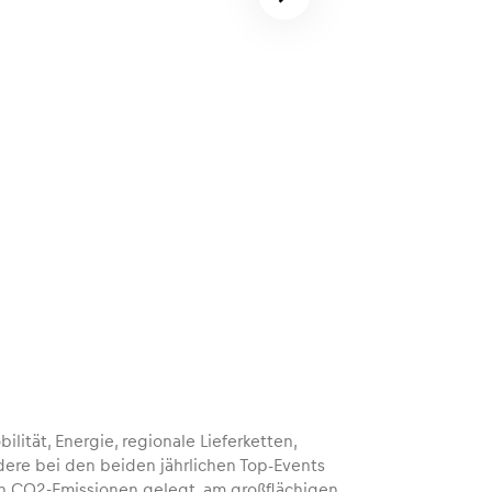
ität, Energie, regionale Lieferketten,
e bei den beiden jährlichen Top-Events
on CO2-Emissionen gelegt, am großflächigen