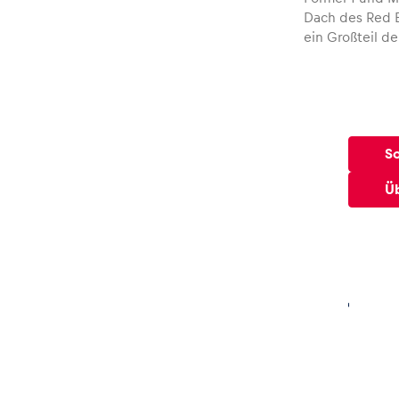
Dach des Red Bu
ein Großteil d
S
Ü