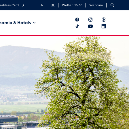
ashless Card
EN
DE
Wetter:
16.6
°
Webcam
nomie & Hotels