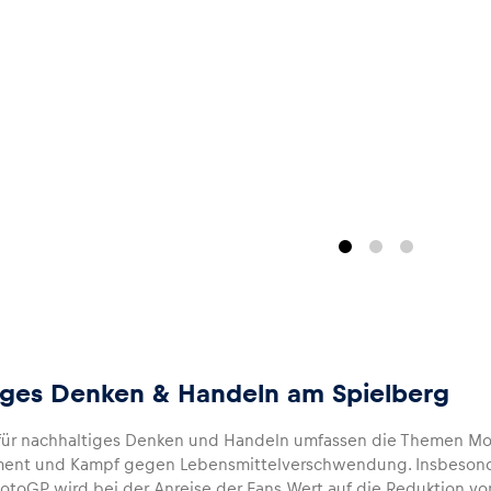
iges Denken & Handeln am Spielberg
n für nachhaltiges Denken und Handeln umfassen die Themen Mobil
ent und Kampf gegen Lebensmittelverschwendung. Insbesonder
otoGP wird bei der Anreise der Fans Wert auf die Reduktion v