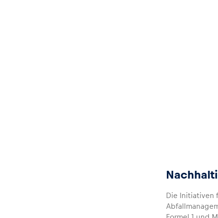
Glossar
Alle anzeigen
Nachhalt
Die Initiative
Abfallmanagem
Formel 1 und M