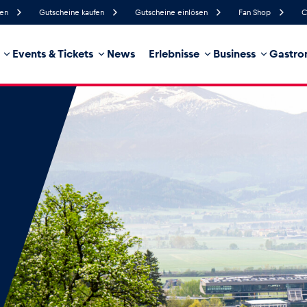
fen
Gutscheine kaufen
Gutscheine einlösen
Fan Shop
C
Events & Tickets
News
Erlebnisse
Business
Gastro
90%
Luftfeuchtigkeit
9 km/h
Windgeschwindigkeit
35%
Regenwahrscheinlichkeit
Südwest
Windrichtung
hrzeug
Business
Glossar