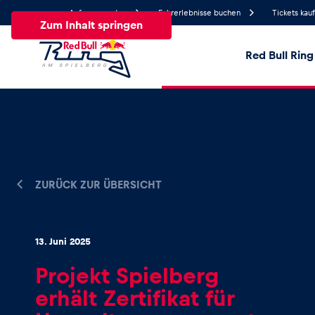
Anfrage senden
Fahrerlebnisse buchen
Tickets kau
Zum Inhalt springen
Red Bull Ring
16.6°
Temperatur
Alle
News
Events
Erlebnisse
Seiten
Fa
ZURÜCK ZUR ÜBERSICHT
News
13. Juni 2025
Alle anzeigen
Projekt Spielberg
erhält Zertifikat für