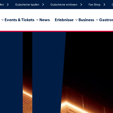
fen
Gutscheine kaufen
Gutscheine einlösen
Fan Shop
Events & Tickets
News
Erlebnisse
Business
Gastro
90%
Luftfeuchtigkeit
5 km/h
Windgeschwindigkeit
100%
Regenwahrscheinlichkeit
Süd
Windrichtung
hrzeug
Business
Glossar