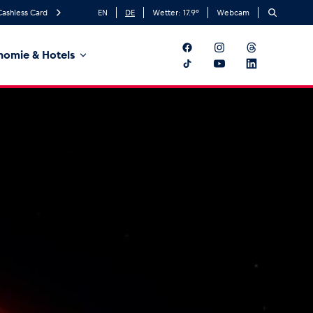
Cashless Card
EN
DE
Wetter:
17.9
°
Webcam
nomie & Hotels