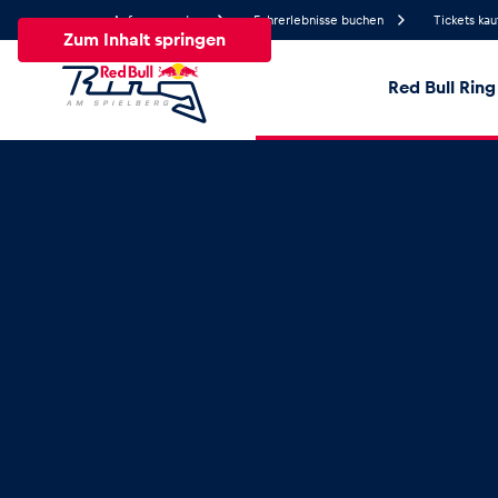
Anfrage senden
Fahrerlebnisse buchen
Tickets kau
Zum Inhalt springen
Red Bull Ring
17.9°
Temperatur
Alle
News
Events
Erlebnisse
Seiten
Fa
News
Alle anzeigen