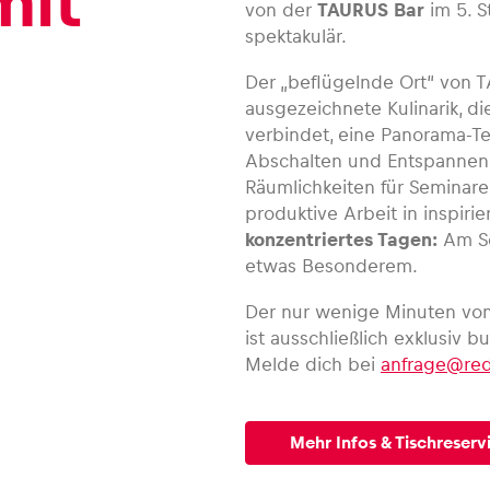
mit
von der
TAURUS Bar
im 5. S
spektakulär.
Der „beflügelnde Ort“ von T
ausgezeichnete Kulinarik, die
verbindet, eine Panorama-T
Abschalten und Entspannen
Räumlichkeiten für Seminare
produktive Arbeit in inspi
konzentriertes Tagen:
Am Sc
etwas Besonderem.
Der nur wenige Minuten vo
ist ausschließlich exklusiv 
Melde dich bei
anfrage@red
Mehr Infos & Tischreser