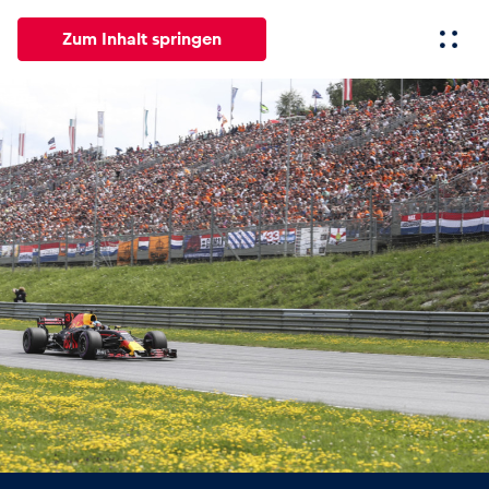
Zum Inhalt springen
Alle
News
Events
Erlebnisse
Seiten
Fahrze
News
Alle anzeigen
Events
Alle anzeigen