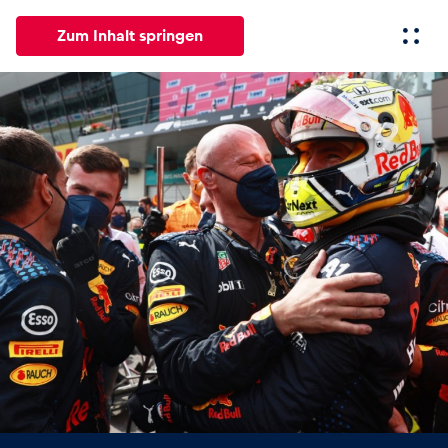
Zum Inhalt springen
Alle
News
Events
Erlebnisse
Seiten
Fahrze
News
Alle anzeigen
Events
Alle anzeigen