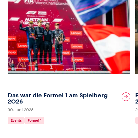
Das war die Formel 1 am Spielberg
2026
30. Juni 2026
2
Events
Formel 1