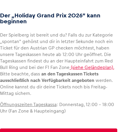
Der „Holiday Grand Prix 2026” kann
beginnen
Fahrzeug
Der Spielberg ist bereit und du? Falls du zur Kategorie
Alle anzeigen
„spontan“ gehörst und dir in letzter Sekunde noch ein
Ticket für den Austrian GP checken möchtest, haben
unsere Tageskassen heute ab 12:00 Uhr geöffnet. Die
Tageskassen findest du an der Haupteinfahrt zum Red
Bull Ring und bei der F1 Fan Zone
(siehe Geländeplan).
Bitte beachte, dass
an den Tageskassen Tickets
ausschließlich nach Verfügbarkeit angeboten
werden.
Online kannst du dir deine Tickets noch bis Freitag-
Business
Mittag sichern.
Alle anzeigen
Öffnungszeiten Tageskassa
: Donnerstag, 12:00 – 18:00
Uhr (Fan Zone & Haupteingang)