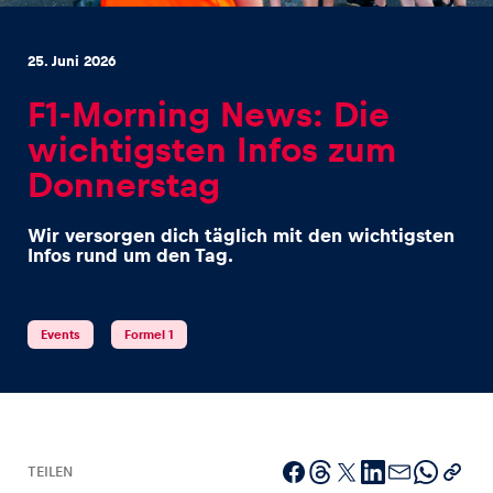
25. Juni 2026
F1-Morning News: Die
wichtigsten Infos zum
Erlebnisse
Donnerstag
Alle anzeigen
Wir versorgen dich täglich mit den wichtigsten
Infos rund um den Tag.
Events
Formel 1
Seiten
Alle anzeigen
TEILEN