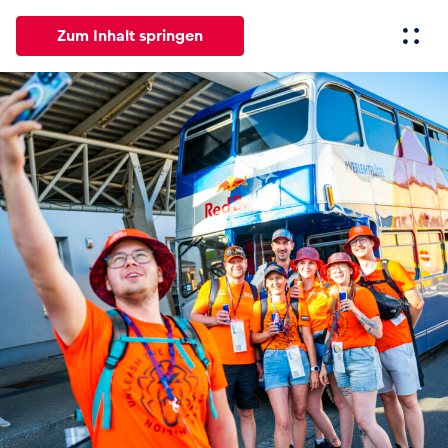
Zum Inhalt springen
Alle
News
Events
Erlebnisse
Seiten
Fahrze
News
Alle anzeigen
Events
Alle anzeigen