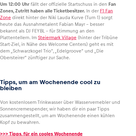
Um 12:00 Uhr
fällt der offizielle Startschuss in den
Fan
Zones, Zutritt haben alle Ticketbesitzer.
In der
F1 Fan
Zone
direkt hinter der Niki Lauda Kurve (Turn 1) sorgt
heute das Ausnahmetalent Fabian Mayr – besser
bekannt als DJ FEYBL – für Stimmung an den
Plattentellern. Im
Steiermark Village
(hinter der Tribüne
Start-Ziel, in Nähe des Welcome Centers) geht es mit
dem „Schwarzkogel Trio“, „Edelgroove“ und „Die
Obersteirer“ zünftiger zur Sache.
Tipps, um am Wochenende cool zu
bleiben
Von kostenlosem Trinkwasser über Wasservernebler und
Sonnencremespender, wir haben dir ein paar Tipps
zusammengestellt, um am Wochenende einen kühlen
Kopf zu bewahren.
>>> Tipps, für ein cooles Wochenende