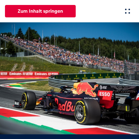
Zum Inhalt springen
Alle
News
Events
Erlebnisse
Seiten
Fahrze
News
Alle anzeigen
Events
Alle anzeigen