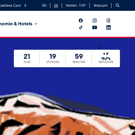
Cashless Card
EN
DE
Wetter:
17.8
°
Webcam
nomie & Hotels
21
19
59
18
21
19
59
19
TAGE
STUNDEN
MINUTEN
SEKUNDEN