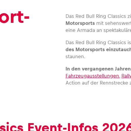
ort-
Das Red Bull Ring Classics 
Motorsports
mit sehenswert
eine Armada an spektakulär
Das Red Bull Ring Classics i
des Motorsports einzutauc
staunen.
In den vergangenen Jahre
Fahrzeugausstellungen
,
Ral
Action auf der Rennstrecke 
sics Event-Infos 202