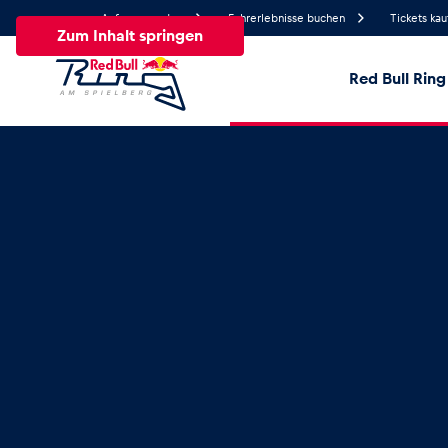
Anfrage senden
Fahrerlebnisse buchen
Tickets kau
Zum Inhalt springen
Red Bull Ring
17.8°
Temperatur
Alle
News
Events
Erlebnisse
Seiten
Fa
News
Alle anzeigen