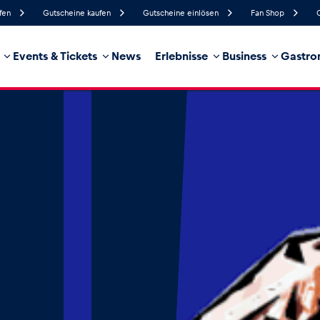
fen
Gutscheine kaufen
Gutscheine einlösen
Fan Shop
Events & Tickets
News
Erlebnisse
Business
Gastro
91%
Luftfeuchtigkeit
5 km/h
Windgeschwindigkeit
100%
Regenwahrscheinlichkeit
Süd
Windrichtung
hrzeug
Business
Glossar