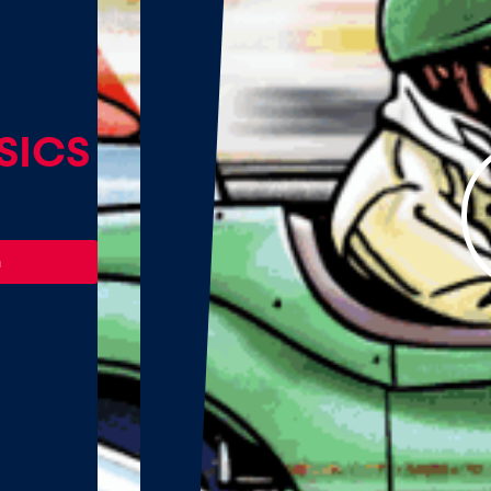
SICS
n