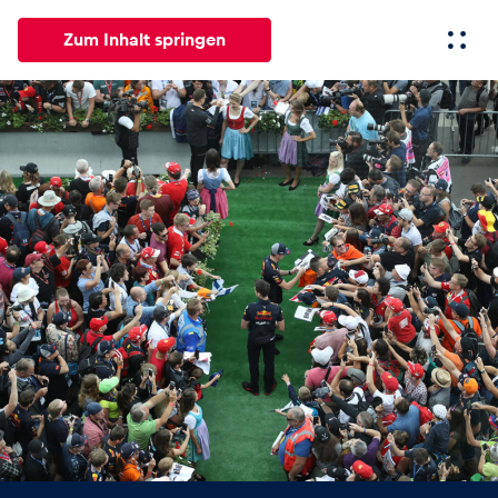
Zum Inhalt springen
Alle
News
Events
Erlebnisse
Seiten
Fahrze
News
Alle anzeigen
Events
Alle anzeigen