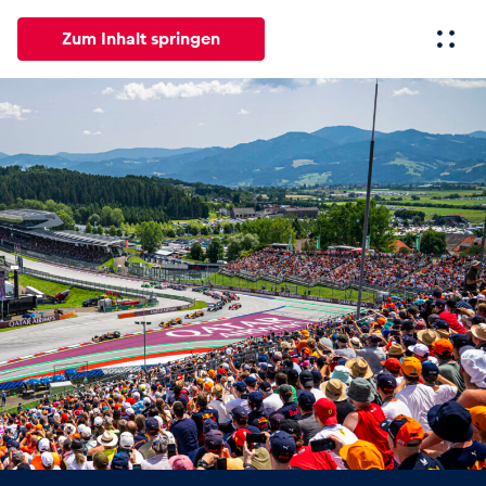
Zum Inhalt springen
Alle
News
Events
Erlebnisse
Seiten
Fahrze
News
Alle anzeigen
Events
Alle anzeigen