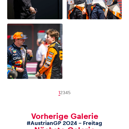
1
2
3
4
5
Vorherige Galerie
#AustrianGP 2024 – Freitag