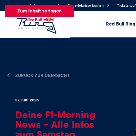
Anfrage senden
Fahrerlebnisse buchen
Tickets kau
Zum Inhalt springen
Red Bull Ring
24.2°
Temperatur
Alle
News
Events
Erlebnisse
Seiten
Fa
ZURÜCK ZUR ÜBERSICHT
News
27. Juni 2026
Alle anzeigen
Deine F1-Morning
News – Alle Infos
zum Samstag