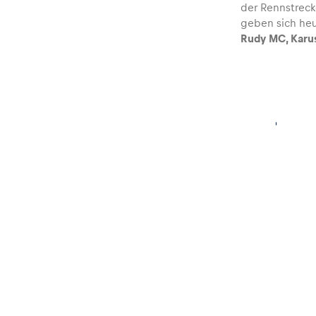
der Rennstreck
geben sich he
Rudy MC, Karu
Glossar
Alle anzeigen