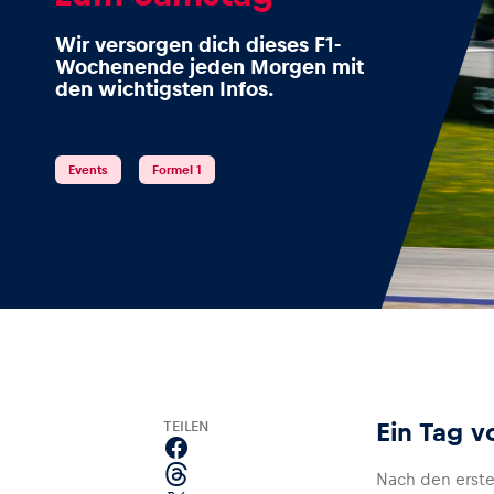
Wir versorgen dich dieses F1-
Wochenende jeden Morgen mit
den wichtigsten Infos.
Events
Events
Formel 1
Alle anzeigen
Erlebnisse
TEILEN
Ein Tag v
Alle anzeigen
Nach den ersten