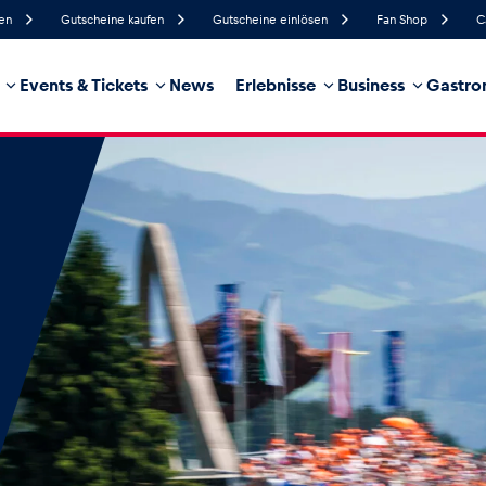
fen
Gutscheine kaufen
Gutscheine einlösen
Fan Shop
C
Events & Tickets
News
Erlebnisse
Business
Gastro
50%
Luftfeuchtigkeit
37 km/h
Windgeschwindigkeit
35%
Regenwahrscheinlichkeit
West
Windrichtung
hrzeug
Business
Glossar