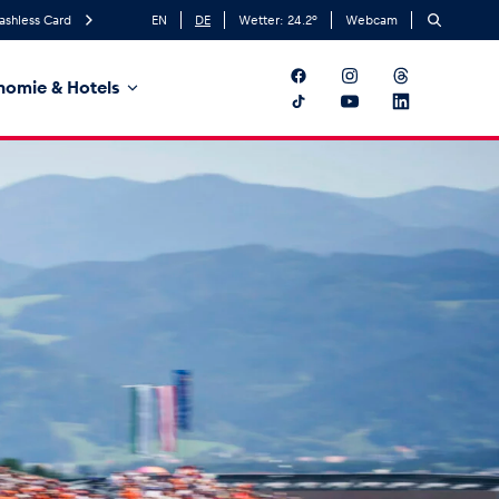
ashless Card
EN
DE
Wetter:
24.2
°
Webcam
nomie & Hotels