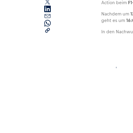
Action beim
F1
Nachdem um
1
geht es um
16
In den Nachwu
Seiten
Alle anzeigen