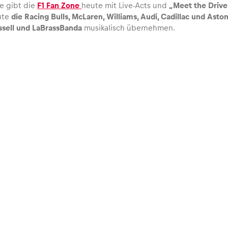
e gibt die
F1 Fan Zone
heute mit Live-Acts und
„Meet the Drive
ute
die Racing Bulls, McLaren, Williams, Audi, Cadillac und Asto
ssell und LaBrassBanda
musikalisch übernehmen.