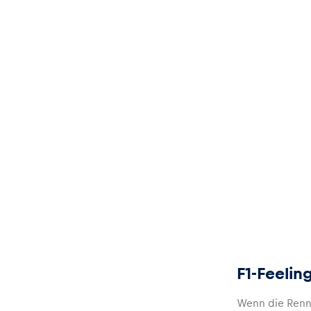
Fahrzeug
Alle anzeigen
Business
Alle anzeigen
F1-Feelin
Wenn die Rennb