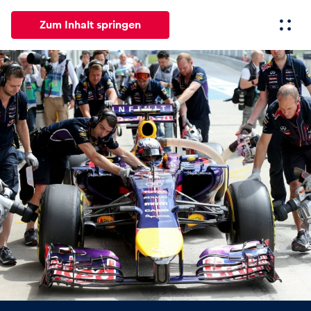
Zum Inhalt springen
Alle
News
Events
Erlebnisse
Seiten
Fahrze
News
Alle anzeigen
Events
Alle anzeigen