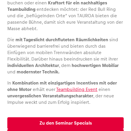
buchen oder einen
Kraftort für ein nachhaltiges
Teambuilding
entdecken möchtet: der Red Bull Ring
und die „beflügelnden Orte“ von TAUROA bieten die
passende Bühne, damit sich eure Veranstaltung von der
Masse abhebt.
Fahrzeug
Alle anzeigen
Die
mit Tageslicht durchfluteten Räumlichkeiten
sind
überwiegend barrierefrei und bieten durch das
Einfügen von mobilen Trennwänden absolute
Flexibilität. Darüber hinaus beeindrucken sie mit ihrer
individuellen Architektur
, dem
hochwertigen Mobiliar
und
modernster Technik.
In
Kombination mit einzigartigen Incentives mit oder
Business
ohne Motor
erhält euer
Teambuilding Event
einen
unvergesslichen Veranstaltungscharakter
, der neue
Alle anzeigen
Impulse weckt und zum Erfolg inspiriert.
Zu den Seminar Specials