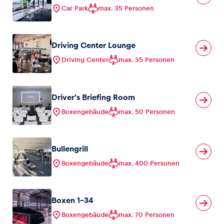
Car Park
max. 35 Personen
Driving Center Lounge
Driving Center
max. 35 Personen
Driver’s Briefing Room
Boxengebäude
max. 50 Personen
Bullengrill
Boxengebäude
max. 400 Personen
Boxen 1-34
Boxengebäude
max. 70 Personen