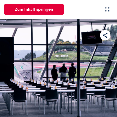
Zum Inhalt springen
Alle
News
Events
Erlebnisse
Seiten
Fahrze
News
Alle anzeigen
Events
Alle anzeigen