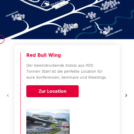
Red Bull Wing
Der beeindruckende Koloss aus 900
Tonnen Stahl ist die perfekte Location für
eure Konferenzen, Seminare und Meetings.
Zur Location