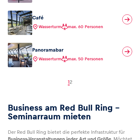
Café
Wasserturm
max. 60 Personen
Panoramabar
Wasserturm
max. 50 Personen
1
2
Business am Red Bull Ring –
Seminarraum mieten
Der Red Bull Ring bietet die perfekte Infrastruktur für
Business-Veranstaltungen jeder Art und Größe
. Möchtet