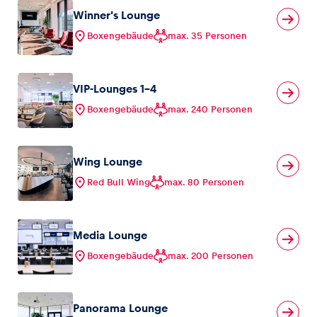
Winner’s Lounge
Boxengebäude
max. 35 Personen
VIP-Lounges 1-4
Boxengebäude
max. 240 Personen
Wing Lounge
Red Bull Wing
max. 80 Personen
Media Lounge
Boxengebäude
max. 200 Personen
Panorama Lounge