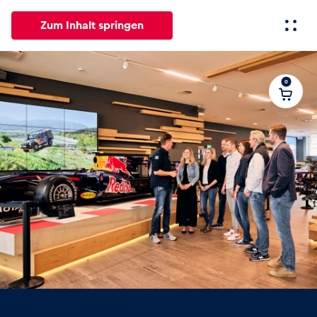
Zum Inhalt springen
0
Alle
News
Events
Erlebnisse
Seiten
Fahrze
News
Alle anzeigen
Red Bull Ring Tour
2 Rad
4 Rad
Events
Alle anzeigen