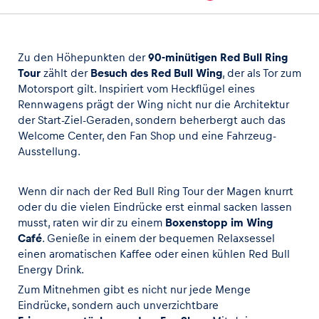
Zu den Höhepunkten der
90-minütigen Red Bull Ring
Fahrzeug
Tour
zählt der
Besuch des Red Bull Wing
, der als Tor zum
Motorsport gilt. Inspiriert vom Heckflügel eines
Alle anzeigen
Rennwagens prägt der Wing nicht nur die Architektur
der Start-Ziel-Geraden, sondern beherbergt auch das
Welcome Center
, den Fan Shop und eine Fahrzeug-
Ausstellung.
Wenn dir nach der Red Bull Ring Tour der Magen knurrt
oder du die vielen Eindrücke erst einmal sacken lassen
Business
musst, raten wir dir zu einem
Boxenstopp im
Wing
Alle anzeigen
Café
. Genieße in einem der bequemen Relaxsessel
einen aromatischen Kaffee oder einen kühlen Red Bull
Energy Drink.
Zum Mitnehmen gibt es nicht nur jede Menge
Eindrücke, sondern auch unverzichtbare