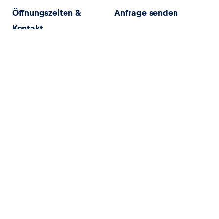
Öffnungszeiten &
Anfrage senden
Kontakt
Karriere
Media Services
Nachhaltigkeit
Downloads
AGB
Impressum
Anreise & Parken
Newsletter
Bitte fülle die Felder unterhalb aus, um dich für unseren Red