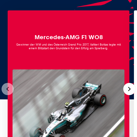
Mercedes-AMG F1 W08
Gewinner der WM und des Österreich Grand Prix 2017, Valtteri Bottas legte mit
Erlebnisse
einem Blitzstart den Grundstein für den Erfolg am Spielberg.
Alle anzeigen
Seiten
Alle anzeigen