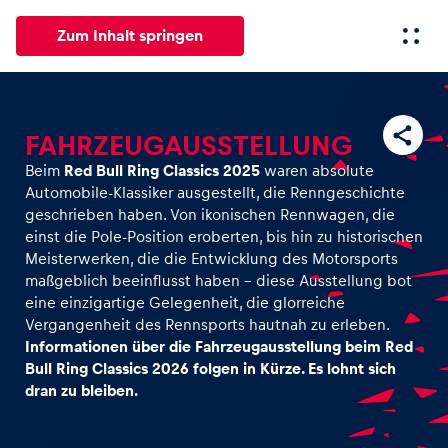
Zum Inhalt springen
Alle
News
Events
Erlebnisse
Seiten
Fahrze
FAHRZEUGAUSSTELLUNG
Beim
Red Bull Ring Classics 2025
waren absolute
Automobile-Klassiker ausgestellt, die Renngeschichte
News
geschrieben haben. Von ikonischen Rennwagen, die
Alle anzeigen
einst die Pole-Position eroberten, bis hin zu historischen
Meisterwerken, die die Entwicklung des Motorsports
maßgeblich beeinflusst haben – diese Ausstellung bot
eine einzigartige Gelegenheit, die glorreiche
Vergangenheit des Rennsports hautnah zu erleben.
Informationen über die Fahrzeugausstellung beim Red
Bull Ring Classics 2026 folgen in Kürze. Es lohnt sich
dran zu bleiben.
Events
Alle anzeigen