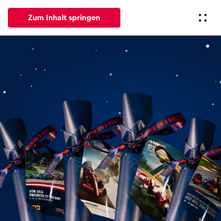
Zum Inhalt springen
Alle
News
Events
Erlebnisse
Seiten
Fahrze
News
Alle anzeigen
Events
Alle anzeigen