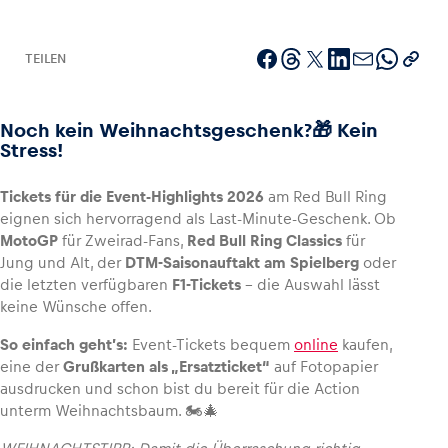
TEILEN
Fahrzeug
Noch kein Weihnachtsgeschenk?🎁 Kein
Alle anzeigen
Stress!
Tickets für die Event-Highlights 2026
am Red Bull Ring
eignen sich hervorragend als Last-Minute-Geschenk. Ob
MotoGP
für Zweirad-Fans,
Red Bull Ring Classics
für
Jung und Alt, der
DTM-Saisonauftakt am Spielberg
oder
die letzten verfügbaren
F1-Tickets
– die Auswahl lässt
Business
keine Wünsche offen.
Alle anzeigen
So einfach geht’s:
Event-Tickets bequem
online
kaufen,
eine der
Grußkarten als „Ersatzticket“
auf Fotopapier
ausdrucken und schon bist du bereit für die Action
unterm Weihnachtsbaum. 🏍️🎄