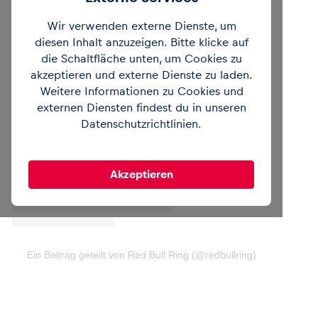
Wir verwenden externe Dienste, um
diesen Inhalt anzuzeigen. Bitte klicke auf
die Schaltfläche unten, um Cookies zu
akzeptieren und externe Dienste zu laden.
Weitere Informationen zu Cookies und
Sieh dir diesen Beitrag auf Instagram an
externen Diensten findest du in unseren
Datenschutzrichtlinien
.
Akzeptieren
Ein Beitrag geteilt von Red Bull Ring (@redbullring)