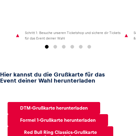
Schritt 1: Besuche unseren Ticketshop und sichere dir Tickets
S
für das Event deiner Wahl
&
Hier kannst du die Grußkarte für das
Event deiner Wahl herunterladen
DTM-Grußkarte herunterladen
Formel 1-Grußkarte herunterladen
Red Bull Ring Classics-Grußkarte