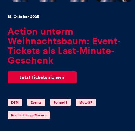
18. Oktober 2025
Action unterm
Weihnachtsbaum: Event-
Erlebnisse
Tickets als Last-Minute-
Alle anzeigen
Geschenk
Jetzt Tickets sichern
DTM
Events
Formel 1
MotoGP
Seiten
Alle anzeigen
Red Bull Ring Classics