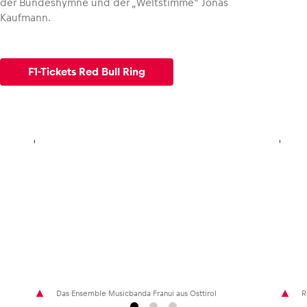
der Bundeshymne und der „Weltstimme“ Jonas
Kaufmann.
F1-Tickets Red Bull Ring
Das Ensemble Musicbanda Franui aus Osttirol
R