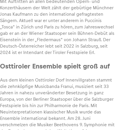
Mit Auftritten an allen bedeutenden Opern- und
Konzerthäusern der Welt zählt der gebürtige Münchner
Jonas Kaufmann zu den international gefragtesten
Glossar
Sängern. Aktuell war er unter anderem in Puccinis
Alle anzeigen
„Tosca“ in Zürich und Paris zu hören, zum Jahreswechsel
gab er an der Wiener Staatsoper sein Bühnen-Debüt als
Eisenstein in der „Fledermaus“ von Johann Strauß. Der
Deutsch-Österreicher lebt seit 2022 in Salzburg, seit
2024 ist er Intendant der Tiroler Festspiele Erl.
Osttiroler Ensemble spielt groß auf
Aus dem kleinen Osttiroler Dorf Innervillgraten stammt
die zehnköpfige Musicbanda Franui, musiziert seit 33
Jahren in nahezu unveränderter Besetzung in ganz
Europa, von der Berliner Staatsoper über die Salzburger
Festspiele bis hin zur Philharmonie de Paris. Mit
Neuinterpretationen klassischer Musik wurde das
Ensemble international bekannt. Am 28. Juni
verschmelzen die Musiker Beethovens 9. Symphonie mit