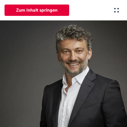
Zum Inhalt springen
Alle
News
Events
Erlebnisse
Seiten
Fahrze
News
Alle anzeigen
Events
Alle anzeigen