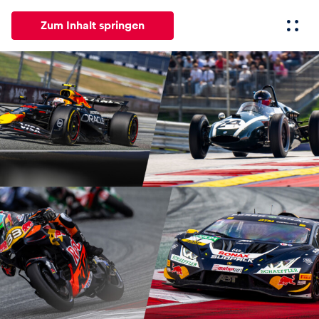
Zum Inhalt springen
Alle
News
Events
Erlebnisse
Seiten
Fahrze
News
Alle anzeigen
Events
Alle anzeigen