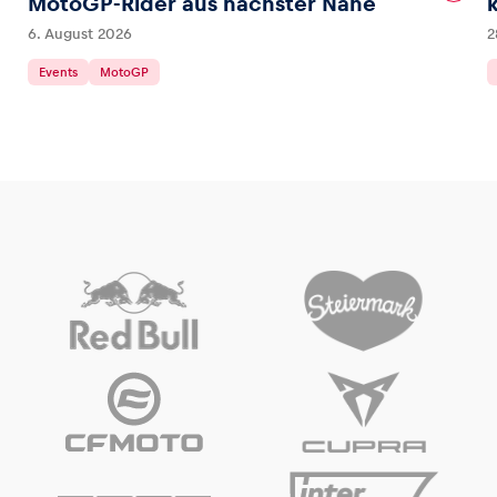
MotoGP-Rider aus nächster Nähe
6. August 2026
2
Events
MotoGP