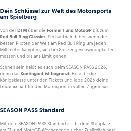
Dein Schlüssel zur Welt des Motorsports
am Spielberg
Fahrzeug
Von der
DTM
über die
Formel 1 und MotoGP
bis zum
Red Bull Ring Classics
: Sei hautnah dabei, wenn die
Alle anzeigen
besten Piloten der Welt am Red Bull Ring um jeden
Millimeter kämpfen, sich bei Spitzengeschwindigkeiten
messen und bis ans Limit gehen.
Schnell sein heißt es auch beim SEASON PASS 2026,
denn das
Kontingent ist begrenzt
. Hole dir die
Königsklasse unter den Tickets und lebe 2026 deine
Leidenschaft für den Motorsport in vollen Zügen aus.
Business
Alle anzeigen
SEASON PASS Standard
Mit dem SEASON PASS Standard ist dir dein Stehplatz
am F1- und MotoGP-Wochenende sicher. Zusätzlich hast