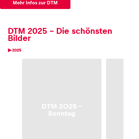
Mehr Infos zur DTM
Glossar
Alle anzeigen
DTM 2025 - Die schönsten
Bilder
2025
DTM 2025 –
DTM
Sonntag
S