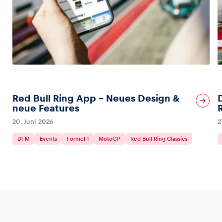
Red Bull Ring App – Neues Design &
neue Features
20. Juni 2026
2
DTM
Events
Formel 1
MotoGP
Red Bull Ring Classics