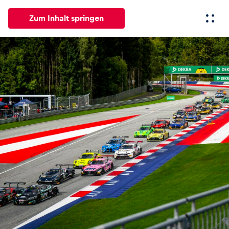
Zum Inhalt springen
Alle
News
Events
Erlebnisse
Seiten
Fahrze
News
Alle anzeigen
Events
Alle anzeigen