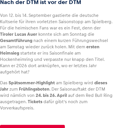
Nach der DTM ist vor der DTM
Von 12. bis 14. September gastierte die deutsche
Kultserie für ihren vorletzten Saisonstopp am Spielberg.
Für die heimischen Fans war es ein Fest, denn der
Fahrzeug
Tiroler Lucas Auer
konnte sich am Sonntag die
Alle anzeigen
Gesamtführung
nach einem kurzen Führungswechsel
am Samstag wieder zurück holen. Mit dem
ersten
Heimsieg
startete er ins Saisonfinale am
Hockenheimring und verpasste nur knapp den Titel.
Kann er 2026 dort anknüpfen, wo er letztes Jahr
aufgehört hat?
Das
Spätsommer-Highlight
am Spielberg wird
dieses
Business
Jahr
zum
Frühlingsboten
. Der Saisonauftakt der DTM
Alle anzeigen
wird nämlich von
24. bis 26. April
auf dem Red Bull Ring
ausgetragen.
Tickets
dafür gibt’s noch zum
Vorverkaufspreis.