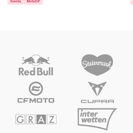
Events
MotoGP