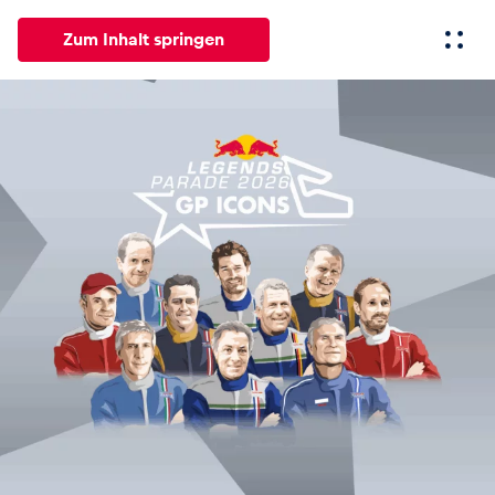
Zum Inhalt springen
Alle
News
Events
Erlebnisse
Seiten
Fahrze
News
Alle anzeigen
Events
Alle anzeigen