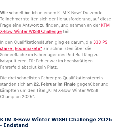
Wi
e
s
chnell
b
in
i
ch in einem KTM X-Bow? Dutzende
Teilnehmer stellten sich der Herausforderung, auf diese
Frage eine Antwort zu finden, und nahmen an der
KTM
Fahrzeug
X-Bow Winter WISBI Challenge
teil.
Alle anzeigen
In den Qualifikationsläufen ging es darum, die
330 PS
starke „Bodenrakete“
am schnellsten über die
Schneefläche im Fahrerlager des Red Bull Ring zu
katapultieren. Für Fehler war im hochkarätigen
Fahrerfeld absolut kein Platz.
Die drei schnellsten Fahrer pro Qualifikationstermin
standen sich am
22. Februar im Finale
gegenüber und
Business
kämpften um den Titel „KTM X-Bow Winter WISBI
Alle anzeigen
Champion 2025“.
KTM X-Bow Winter WISBI Challenge 2025
- Endstand