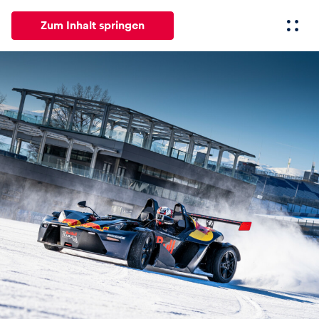
Zum Inhalt springen
Alle
News
Events
Erlebnisse
Seiten
Fahrze
News
Alle anzeigen
Events
Alle anzeigen