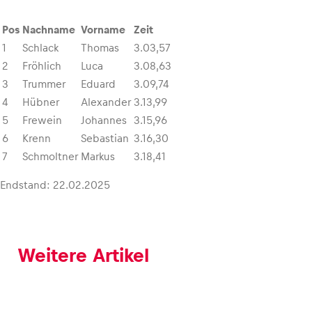
Pos
Nachname
Vorname
Zeit
Glossar
1
Schlack
Thomas
3.03,57
Alle anzeigen
2
Fröhlich
Luca
3.08,63
3
Trummer
Eduard
3.09,74
4
Hübner
Alexander
3.13,99
5
Frewein
Johannes
3.15,96
6
Krenn
Sebastian
3.16,30
7
Schmoltner
Markus
3.18,41
Endstand: 22.02.2025
Weitere Artikel