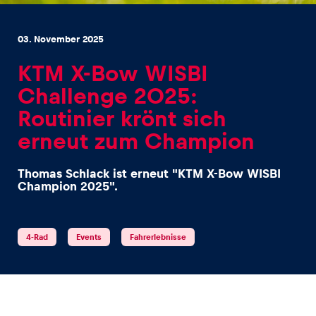
03. November 2025
KTM X-Bow WISBI
Challenge 2025:
Erlebnisse
Routinier krönt sich
Alle anzeigen
erneut zum Champion
Thomas Schlack ist erneut "KTM X-Bow WISBI
Champion 2025".
4-Rad
Events
Fahrerlebnisse
Seiten
Alle anzeigen