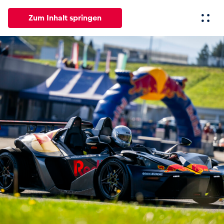
Zum Inhalt springen
Alle
News
Events
Erlebnisse
Seiten
Fahrze
News
Alle anzeigen
Events
Alle anzeigen