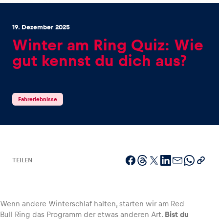
19. Dezember 2025
Winter am Ring Quiz: Wie
gut kennst du dich aus?
Erlebnisse
Alle anzeigen
Fahrerlebnisse
TEILEN
Seiten
Alle anzeigen
Wenn andere Winterschlaf halten, starten wir am Red
Bull Ring das Programm der etwas anderen Art.
Bist du