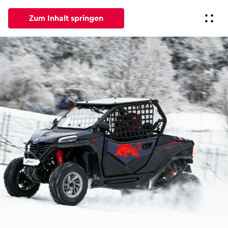
Zum Inhalt springen
Alle
News
Events
Erlebnisse
Seiten
Fahrze
News
Alle anzeigen
Events
Alle anzeigen