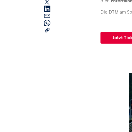
dich
Entertain
Die DTM am Spi
Jetzt Tic
Seiten
Alle anzeigen