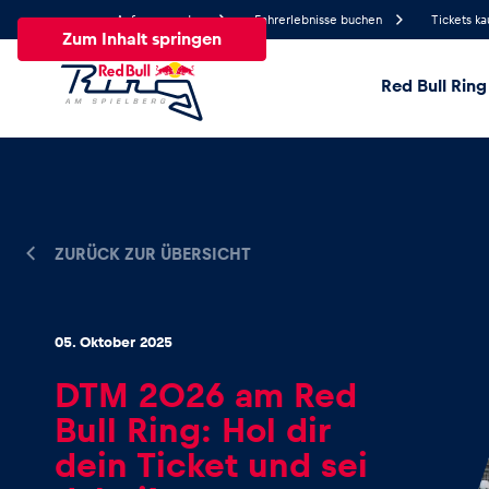
Anfrage senden
Fahrerlebnisse buchen
Tickets ka
Zum Inhalt springen
Red Bull Ring
23°
Temperatur
Alle
News
Events
Erlebnisse
Seiten
Fa
ZURÜCK ZUR ÜBERSICHT
News
05. Oktober 2025
DTM 2026 am Red
Alle anzeigen
Bull Ring: Hol dir
dein Ticket und sei