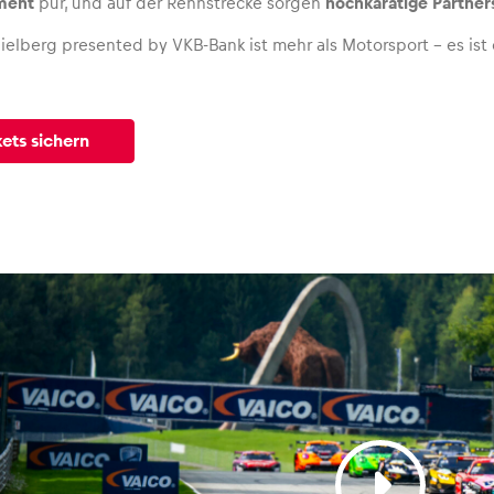
ment
pur, und auf der Rennstrecke sorgen
hochkarätige Partner
elberg presented by VKB-Bank ist mehr als Motorsport – es ist e
kets sichern