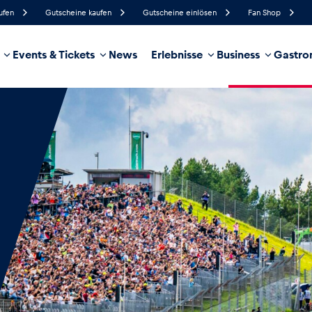
ufen
Gutscheine kaufen
Gutscheine einlösen
Fan Shop
Events & Tickets
News
Erlebnisse
Business
Gastro
65%
Luftfeuchtigkeit
22 km/h
Windgeschwindigkeit
35%
Regenwahrscheinlichkeit
West
Windrichtung
hrzeug
Business
Glossar