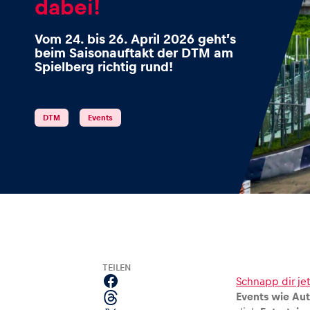
dabei!
Vom 24. bis 26. April 2026 geht’s
beim Saisonauftakt der DTM am
Spielberg richtig rund!
Events
Alle anzeigen
DTM
Events
Erlebnisse
TEILEN
Schnapp dir jet
Events wie Aut
Alle anzeigen