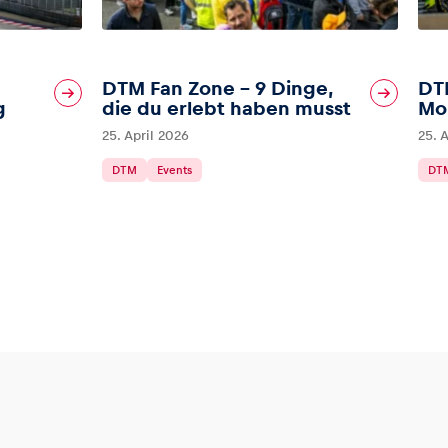
DTM Fan Zone – 9 Dinge,
DT
g
die du erlebt haben musst
Mo
25. April 2026
25. 
DTM
Events
DT