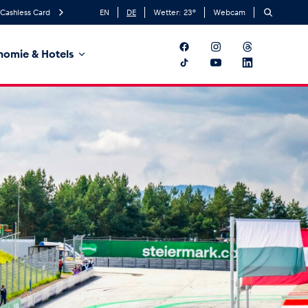
Cashless Card
EN
DE
Wetter:
23
°
Webcam
nomie & Hotels