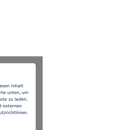
esen Inhalt
äche unten, um
ste zu laden.
d externen
am an
tzrichtlinien
.