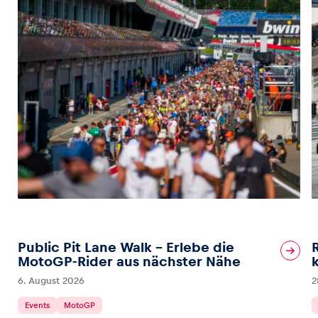
Public Pit Lane Walk – Erlebe die
MotoGP-Rider aus nächster Nähe
6. August 2026
2
Events
MotoGP