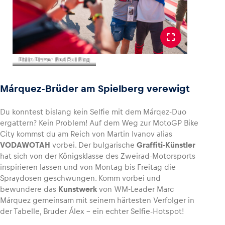
Philip Platzer_Red Bull Ring
Márquez-Brüder am Spielberg verewigt
Du konntest bislang kein Selfie mit dem Márqez-Duo
ergattern? Kein Problem! Auf dem Weg zur MotoGP Bike
City kommst du am Reich von Martin Ivanov alias
VODAWOTAH
vorbei. Der bulgarische
Graffiti-Künstler
hat sich von der Königsklasse des Zweirad-Motorsports
inspirieren lassen und von Montag bis Freitag die
Spraydosen geschwungen. Komm vorbei und
bewundere das
Kunstwerk
von WM-Leader Marc
Márquez gemeinsam mit seinem härtesten Verfolger in
der Tabelle, Bruder Álex – ein echter Selfie-Hotspot!