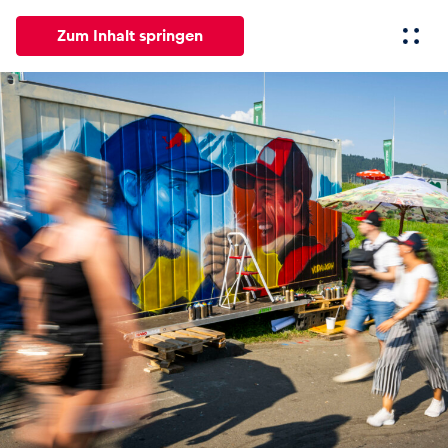
Zum Inhalt springen
Alle
News
Events
Erlebnisse
Seiten
Fahrze
News
Alle anzeigen
Events
Alle anzeigen