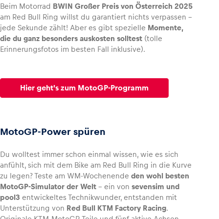
Beim Motorrad
BWIN Großer Preis von Österreich 2025
am Red Bull Ring willst du garantiert nichts verpassen –
jede Sekunde zählt! Aber es gibt spezielle
Momente,
die du ganz besonders auskosten solltest
(tolle
Erinnerungsfotos im besten Fall inklusive).
Fahrzeug
Alle anzeigen
Hier geht's zum MotoGP-Programm
MotoGP-Power spüren
Business
Du wolltest immer schon einmal wissen, wie es sich
Alle anzeigen
anfühlt, sich mit dem Bike am Red Bull Ring in die Kurve
zu legen? Teste am WM-Wochenende
den wohl besten
MotoGP-Simulator der Welt
– ein von
sevensim und
pool3
entwickeltes Technikwunder, entstanden mit
Unterstützung von
Red Bull KTM Factory Racing
.
Originale KTM-MotoGP-Teile und fünf aktive Achsen