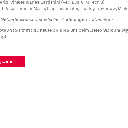
rick Viñales & Enea Bastianini (Red Bull KTM Tech 3)
d Péceli, Roman Masar, Paul Linsbichler, Thorley Trevorrow, Már
n Gebärdensprachdolmetscher, Änderungen vorbehalten
oto3 Stars
triffst du
heute ab 11:45 Uhr
beim
„Hero Walk am Sty
ng!
ogramm