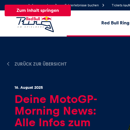
Anfrage senden
Fahrerlebnisse buchen
Tickets kauf
Zum Inhalt springen
Red Bull Ring
25.8°
Temperatur
Alle
News
Events
Erlebnisse
Seiten
Fa
ZURÜCK ZUR ÜBERSICHT
News
16. August 2025
Deine MotoGP-
Alle anzeigen
Morning News:
Alle Infos zum