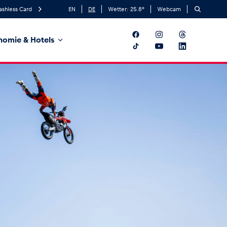
ashless Card
EN
DE
Wetter:
25.8
°
Webcam
nomie & Hotels
t