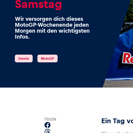
Samstag
Wir versorgen dich dieses
MotoGP-Wochenende jeden
Events
Morgen mit den wichtigsten
Infos.
Alle anzeigen
Events
MotoGP
Erlebnisse
TEILEN
Ein Tag v
Alle anzeigen