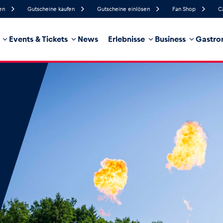
en
Gutscheine kaufen
Gutscheine einlösen
Fan Shop
C
Events & Tickets
News
Erlebnisse
Business
Gastro
51%
Luftfeuchtigkeit
34 km/h
Windgeschwindigkei
35%
Regenwahrscheinlichkeit
Südwest
Windrichtung
hrzeug
Business
Glossar