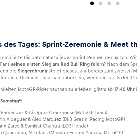
s des Tages: Sprint-Zeremonie & Meet t
ominierte bis dato nahezu jedes Sprint-Rennen der Saison. Wir
 Fans
seinen ersten Sieg am Red Bull Ring feiern
? Nach dem Spri
denn die
Siegerehrung
steigt dieses Jahr bereits zum zweiten Ma
t für dich: Du kannst hautnah dabei sein, wenn die Top-3 den C
hkeiten MotoGP-Rider hautnah zu erleben, gibt’s ab
17:40 Uhr
, Samstag*:
 Fernandez & Ai Ogura (Trackhouse MotoGP Team)
in Aldeguer & Álex Márquez (BK8 Gresini Racing MotoGP)
nn Zarco & Somkiat Chantra (LCR Honda)
o Quartararo, Alex Rins (Monster Energy Yamaha MotoGP)