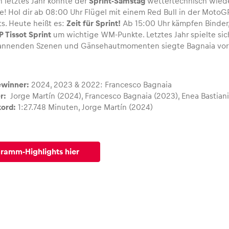
 letztes Jahr könnte der
Sprint-Samstag
wettertechnisch wiede
e! Hol dir ab 08:00 Uhr Flügel mit einem Red Bull in der MotoGP
ts. Heute heißt es:
Zeit für Sprint!
Ab 15:00 Uhr kämpfen Binder
 Tissot Sprint
um wichtige WM-Punkte. Letztes Jahr spielte sich
pannenden Szenen und Gänsehautmomenten siegte Bagnaia vor 
ewinner:
2024, 2023 & 2022: Francesco Bagnaia
er:
Jorge Martín (2024), Francesco Bagnaia (2023), Enea Bastiani
kord:
1:27.748 Minuten, Jorge Martín (2024)
gramm-Highlights hier