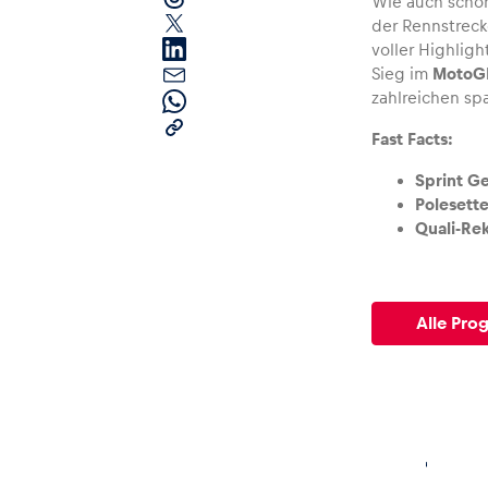
Wie auch schon
der Rennstreck
voller Highligh
Sieg im
MotoGP
zahlreichen s
Fast Facts:
Sprint G
Seiten
Polesett
Quali-Re
Alle anzeigen
Alle Pro