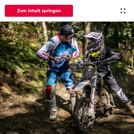
Zum Inhalt springen
Alle
News
Events
Erlebnisse
Seiten
Fahrze
News
Alle anzeigen
Events
Alle anzeigen