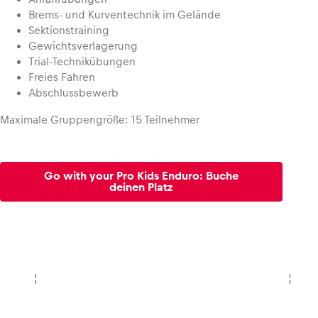
Brems- und Kurventechnik im Gelände
Sektionstraining
Glossar
Gewichtsverlagerung
Alle anzeigen
Trial-Technikübungen
Freies Fahren
Abschlussbewerb
Maximale Gruppengröße: 15 Teilnehmer
Go with your Pro Kids Enduro: Buche
deinen Platz