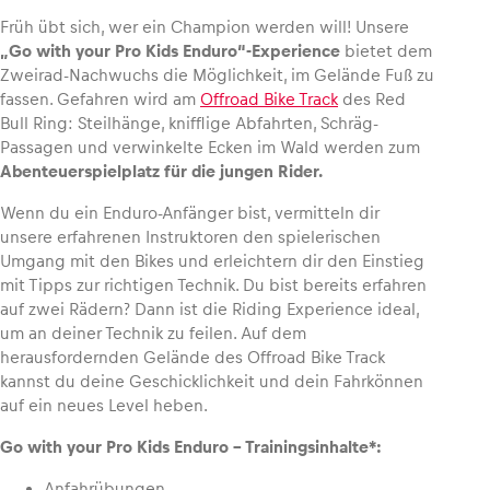
Früh übt sich, wer ein Champion werden will! Unsere
„Go with your Pro Kids Enduro“-Experience
bietet dem
Zweirad-Nachwuchs die Möglichkeit, im Gelände Fuß zu
fassen. Gefahren wird am
Offroad Bike Track
des Red
Fahrzeug
Bull Ring: Steilhänge, knifflige Abfahrten, Schräg-
Alle anzeigen
Passagen und verwinkelte Ecken im Wald werden zum
Abenteuerspielplatz für die jungen Rider.
Wenn du ein Enduro-Anfänger bist, vermitteln dir
unsere erfahrenen Instruktoren den spielerischen
Umgang mit den Bikes und erleichtern dir den Einstieg
mit Tipps zur richtigen Technik. Du bist bereits erfahren
auf zwei Rädern? Dann ist die Riding Experience ideal,
Business
um an deiner Technik zu feilen. Auf dem
herausfordernden Gelände des Offroad Bike Track
Alle anzeigen
kannst du deine Geschicklichkeit und dein Fahrkönnen
auf ein neues Level heben.
Go with your Pro Kids Enduro – Trainingsinhalte*:
Anfahrübungen