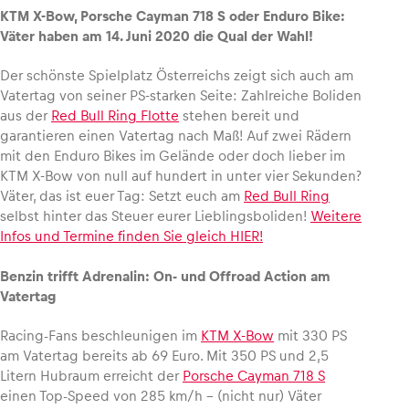
KTM X-Bow, Porsche Cayman 718 S oder Enduro Bike:
Väter haben am 14. Juni 2020 die Qual der Wahl!
Der schönste Spielplatz Österreichs zeigt sich auch am
Fahrzeug
Vatertag von seiner PS-starken Seite: Zahlreiche Boliden
aus der
Red Bull Ring Flotte
stehen bereit und
Alle anzeigen
garantieren einen Vatertag nach Maß! Auf zwei Rädern
mit den Enduro Bikes im Gelände oder doch lieber im
KTM X-Bow von null auf hundert in unter vier Sekunden?
Väter, das ist euer Tag: Setzt euch am
Red Bull Ring
selbst hinter das Steuer eurer Lieblingsboliden!
Weitere
Infos und Termine finden Sie gleich HIER!
Business
Benzin trifft Adrenalin: On- und Offroad Action am
Vatertag
Alle anzeigen
Racing-Fans beschleunigen im
KTM X-Bow
mit 330 PS
am Vatertag bereits ab 69 Euro. Mit 350 PS und 2,5
Litern Hubraum erreicht der
Porsche Cayman 718 S
einen Top-Speed von 285 km/h – (nicht nur) Väter