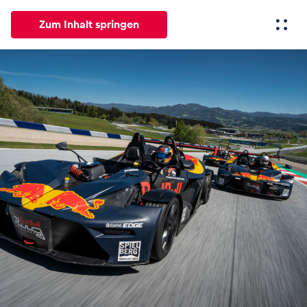
Zum Inhalt springen
Alle
News
Events
Erlebnisse
Seiten
Fahrze
News
Alle anzeigen
Events
Alle anzeigen