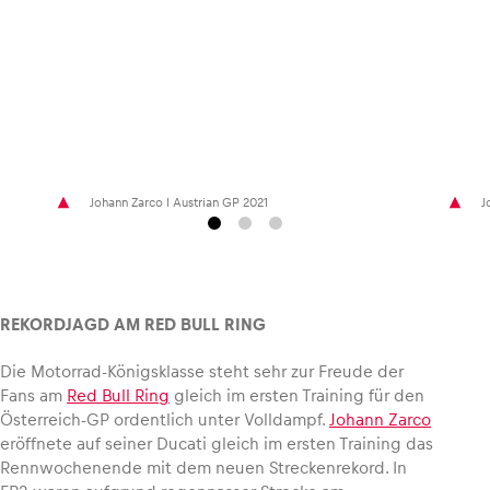
Fahrzeug
Alle anzeigen
Johann Zarco I Austrian GP 2021
J
REKORDJAGD AM RED BULL RING
Business
Alle anzeigen
Die Motorrad-Königsklasse steht sehr zur Freude der
Fans am
Red Bull Ring
gleich im ersten Training für den
Österreich-GP ordentlich unter Volldampf.
Johann Zarco
eröffnete auf seiner Ducati gleich im ersten Training das
Rennwochenende mit dem neuen Streckenrekord. In