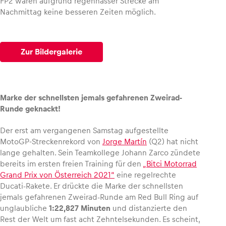
FP2 waren aufgrund regennasser Strecke am
Nachmittag keine besseren Zeiten möglich.
Glossar
Alle anzeigen
Zur Bildergalerie
Marke der schnellsten jemals gefahrenen Zweirad-
Runde geknackt!
Der erst am vergangenen Samstag aufgestellte
MotoGP-Streckenrekord von
Jorge Martín
(Q2) hat nicht
lange gehalten. Sein Teamkollege Johann Zarco zündete
bereits im ersten freien Training für den
„Bitci Motorrad
Grand Prix von Österreich 2021“
eine regelrechte
Ducati-Rakete. Er drückte die Marke der schnellsten
jemals gefahrenen Zweirad-Runde am Red Bull Ring auf
unglaubliche
1:22,827 Minuten
und distanzierte den
Rest der Welt um fast acht Zehntelsekunden. Es scheint,