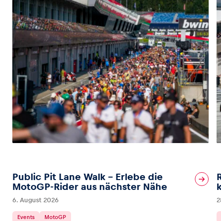
Public Pit Lane Walk – Erlebe die
MotoGP-Rider aus nächster Nähe
6. August 2026
2
Events
MotoGP