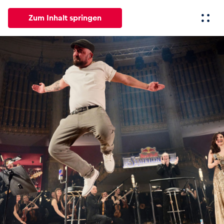
Zum Inhalt springen
Alle
News
Events
Erlebnisse
Seiten
Fahrze
News
Alle anzeigen
Events
Alle anzeigen