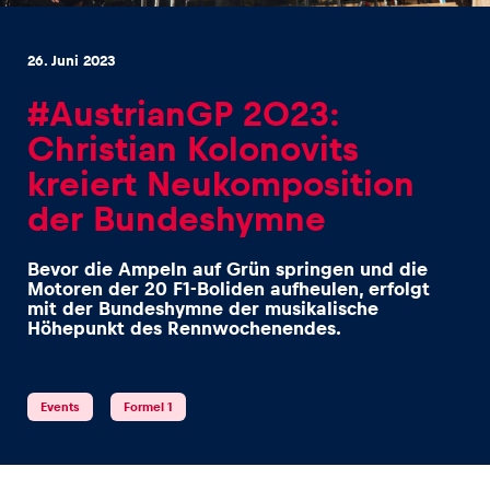
26. Juni 2023
#AustrianGP 2023:
Christian Kolonovits
Erlebnisse
kreiert Neukomposition
Alle anzeigen
der Bundeshymne
Bevor die Ampeln auf Grün springen und die
Motoren der 20 F1-Boliden aufheulen, erfolgt
mit der Bundeshymne der musikalische
Höhepunkt des Rennwochenendes.
Seiten
Events
Formel 1
Alle anzeigen