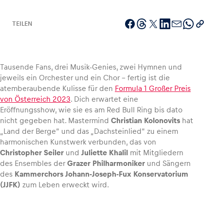
TEILEN
Fahrzeug
Alle anzeigen
Tausende Fans, drei Musik-Genies, zwei Hymnen und
jeweils ein Orchester und ein Chor – fertig ist die
atemberaubende Kulisse für den
Formula 1 Großer Preis
von Österreich 2023
. Dich erwartet eine
Eröffnungsshow, wie sie es am Red Bull Ring bis dato
nicht gegeben hat. Mastermind
Christian Kolonovits
hat
„Land der Berge“ und das „Dachsteinlied“ zu einem
harmonischen Kunstwerk verbunden, das von
Business
Christopher Seiler
und
Juliette Khalil
mit Mitgliedern
Alle anzeigen
des Ensembles der
Grazer Philharmoniker
und Sängern
des
Kammerchors Johann-Joseph-Fux Konservatorium
(JJFK)
zum Leben erweckt wird.