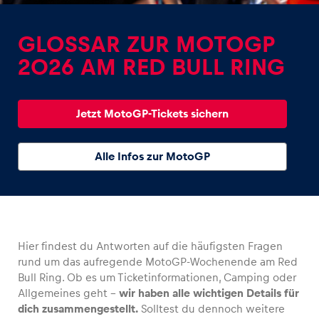
GLOSSAR ZUR MOTOGP
2026 AM RED BULL RING
Erlebnisse
Jetzt MotoGP-Tickets sichern
Alle anzeigen
Alle Infos zur MotoGP
Hier findest du Antworten auf die häufigsten Fragen
Seiten
rund um das aufregende MotoGP-Wochenende am Red
Alle anzeigen
Bull Ring. Ob es um Ticketinformationen, Camping oder
Allgemeines geht –
wir haben alle wichtigen Details für
dich zusammengestellt.
Solltest du dennoch weitere