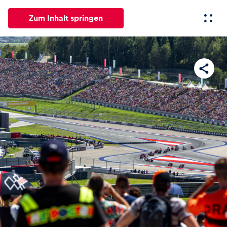
Zum Inhalt springen
Alle
News
Events
Erlebnisse
Seiten
Fahrze
News
Alle anzeigen
Events
Alle anzeigen