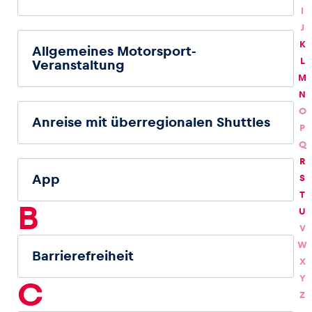
I
J
Glossar
K
Allgemeines Motorsport-
Alle anzeigen
L
Veranstaltung
M
N
O
Anreise mit überregionalen Shuttles
P
Q
R
App
S
T
B
U
V
W
Barrierefreiheit
X
Y
C
Z