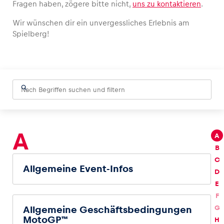
Fragen haben, zögere bitte nicht,
uns zu kontaktieren
.
Wir wünschen dir ein unvergessliches Erlebnis am
Spielberg!
Fahrzeug
Alle anzeigen
A
A
B
Business
C
Alle anzeigen
Allgemeine Event-Infos
D
E
F
G
Allgemeine Geschäftsbedingungen
MotoGP™
H