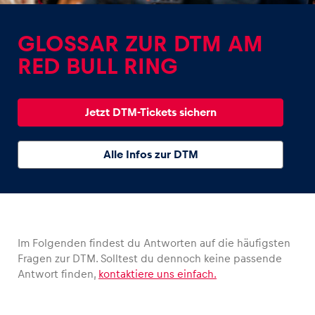
GLOSSAR ZUR DTM AM
RED BULL RING
Erlebnisse
Jetzt DTM-Tickets sichern
Alle anzeigen
Alle Infos zur DTM
Im Folgenden findest du Antworten auf die häufigsten
Seiten
Fragen zur DTM. Solltest du dennoch keine passende
Alle anzeigen
Antwort finden,
kontaktiere uns einfach.