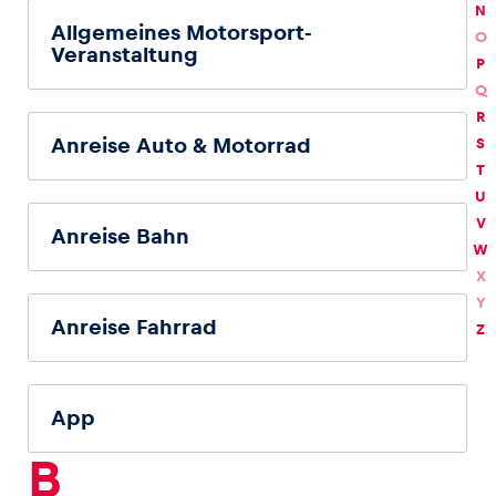
N
Allgemeines Motorsport-
O
Veranstaltung
Glossar
P
Alle anzeigen
Q
R
Anreise Auto & Motorrad
S
T
U
V
Anreise Bahn
W
X
Y
Anreise Fahrrad
Z
App
B