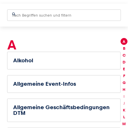
Fahrzeug
Alle anzeigen
A
A
B
C
Alkohol
D
E
F
G
Allgemeine Event-Infos
Business
H
Alle anzeigen
I
J
Allgemeine Geschäftsbedingungen
K
DTM
L
M