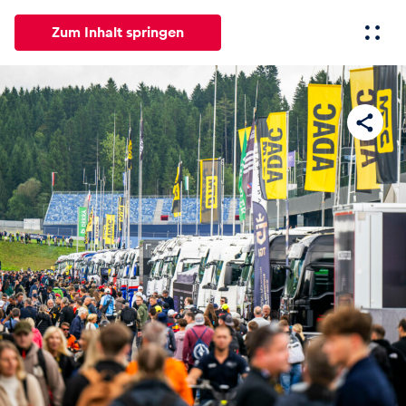
Zum Inhalt springen
Alle
News
Events
Erlebnisse
Seiten
Fahrze
News
Alle anzeigen
Events
Alle anzeigen