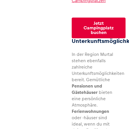
Campingplätzen
Ort unterstützt dich bei der Suche nach
verfügbaren Unterkünften.
Glossar
Jetzt
Alle anzeigen
Campingplatz
Tourismusverband Murtal
buchen
Unterkunftsmöglichk
In der Region Murtal
stehen ebenfalls
zahlreiche
Unterkunftsmöglichkeiten
bereit. Gemütliche
Pensionen und
Gästehäuser
bieten
eine persönliche
Atmosphäre.
Ferienwohnungen
oder -häuser sind
ideal, wenn du mit