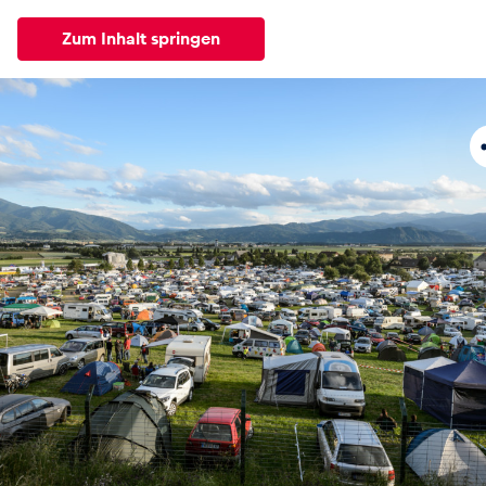
Zum Inhalt springen
Alle
News
Events
Erlebnisse
Seiten
Fahrze
News
Alle anzeigen
Events
Alle anzeigen