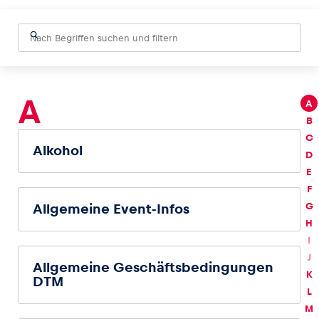
Fahrzeug
Alle anzeigen
A
A
B
C
Alkohol
D
E
F
G
Allgemeine Event-Infos
Business
H
Alle anzeigen
I
J
Allgemeine Geschäftsbedingungen
K
DTM
L
M