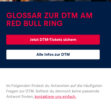
GLOSSAR ZUR DTM AM
RED BULL RING
Erlebnisse
Jetzt DTM-Tickets sichern
Alle anzeigen
Alle Infos zur DTM
Im Folgenden findest du Antworten auf die häufigsten
Seiten
Fragen zur DTM. Solltest du dennoch keine passende
Alle anzeigen
Antwort finden,
kontaktiere uns einfach.