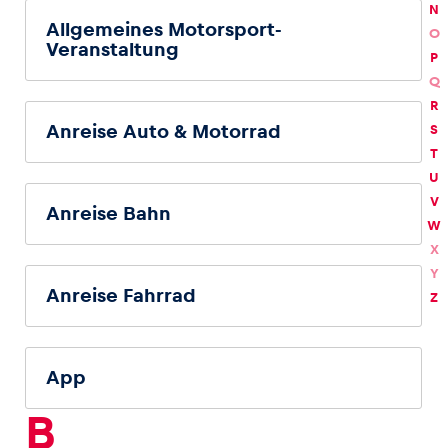
N
Allgemeines Motorsport-
O
Veranstaltung
Glossar
P
Alle anzeigen
Q
R
Anreise Auto & Motorrad
S
T
U
V
Anreise Bahn
W
X
Y
Anreise Fahrrad
Z
App
B