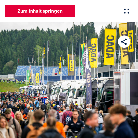
Zum Inhalt springen
Alle
News
Events
Erlebnisse
Seiten
Fahrze
News
Alle anzeigen
Events
Alle anzeigen