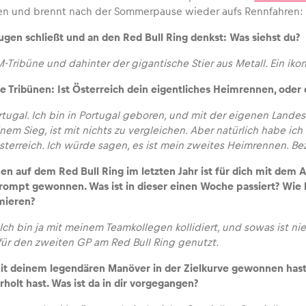
 und brennt nach der Sommerpause wieder aufs Rennfahren: E
gen schließt und an den Red Bull Ring denkst: Was siehst du?
Tribüne und dahinter der gigantische Stier aus Metall. Ein ikoni
 Tribünen: Ist Österreich dein eigentliches Heimrennen, oder 
ortugal. Ich bin in Portugal geboren, und mit der eigenen Lande
nem Sieg, ist mit nichts zu vergleichen. Aber natürlich habe i
Österreich. Ich würde sagen, es ist mein zweites Heimrennen. Be
en auf dem Red Bull Ring im letzten Jahr ist für dich mit dem A
rompt gewonnen. Was ist in dieser einen Woche passiert? Wie h
ieren?
 Ich bin ja mit meinem Teamkollegen kollidiert, und sowas ist nie
für den zweiten GP am Red Bull Ring genutzt.
t deinem legendären Manöver in der Zielkurve gewonnen hast, 
holt hast. Was ist da in dir vorgegangen?