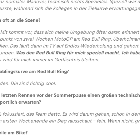
z normales Manöver, technisch nichts Spezielles. Speziell war n
sste, während sich die Kollegen in der Zielkurve erwartungs
 oft an die Szene?
. Mit kommt vor, dass sich meine Umgebung öfter daran erinnert 
unkt von zwei Wochen MotoGP am Red Bull Ring. Überholmanöve
len. Das läuft dann im TV auf Endlos-Wiederholung und gehört 
ungen.
Was den Red Bull Ring für mich speziell macht
:
Ich hab
 wird für mich immer im Gedächtnis bleiben.
ieblingskurve am Red Bull Ring?
den. Die sind richtig cool.
n letzten Rennen vor der Sommerpause einen großen technisc
sportlich erwarten?
 fokussiert, das Team detto. Es wird darum gehen, schon in den 
ersten Wochenende ein Sieg rausschaut – fein. Wenn nicht, g
eile am Bike?