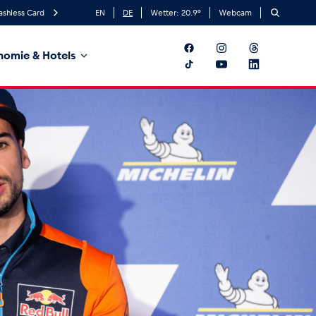
ashless Card
EN
DE
Wetter:
20.9
°
Webcam
nomie & Hotels