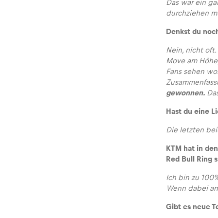
Das war ein gan
durchziehen mu
Denkst du noch
Glossar
Nein, nicht oft
Move am Höhep
Alle anzeigen
Fans sehen wol
Zusammenfass
gewonnen.
Das
Hast du eine L
Die letzten bei
KTM hat in de
Red Bull Ring 
Ich bin zu 100%
Wenn dabei am 
Gibt es neue T