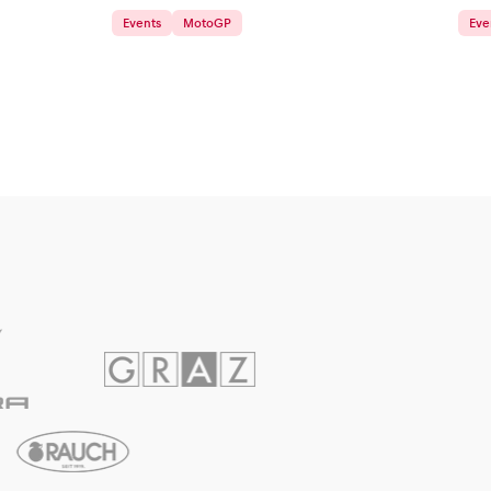
Events
MotoGP
Eve