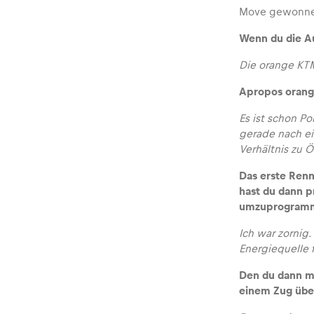
Fahrzeug
Move gewonnen
Wenn du die Au
Alle anzeigen
Die orange KTM-
Apropos orange
Es ist schon P
gerade nach ei
Verhältnis zu 
Das erste Renn
Business
hast du dann p
umzuprogramm
Alle anzeigen
Ich war zornig.
Energiequelle 
Den du dann mi
einem Zug über