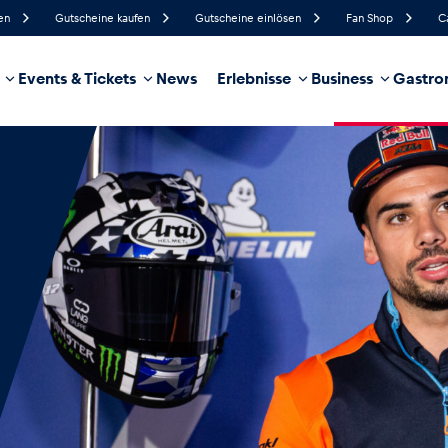
en
Gutscheine kaufen
Gutscheine einlösen
Fan Shop
C
Events & Tickets
News
Erlebnisse
Business
Gastro
77%
Luftfeuchtigkeit
11 km/h
Windgeschwindigkeit
32%
Regenwahrscheinlichkeit
Südwest
Windrichtung
hrzeug
Business
Glossar