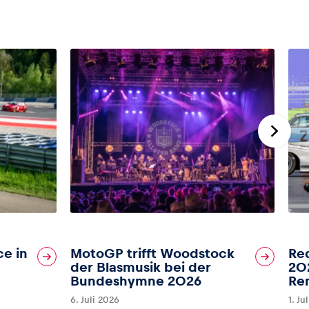
ce in
MotoGP trifft Woodstock
Red
der Blasmusik bei der
202
Bundeshymne 2026
Re
6. Juli 2026
1. Ju