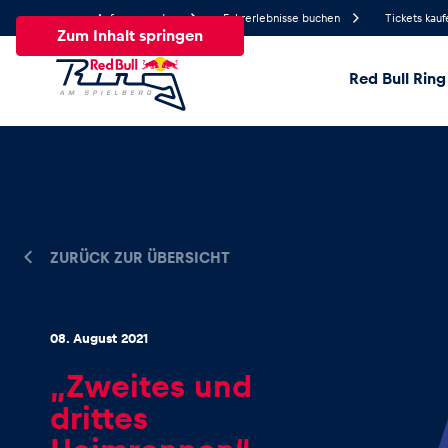
Anfrage senden
Fahrerlebnisse buchen
Tickets kauf
Zum Inhalt springen
Red Bull Ring
20.9°
Temperatur
Alle
News
Events
Erlebnisse
Seiten
Fa
ZURÜCK ZUR ÜBERSICHT
News
08. August 2021
Alle anzeigen
„Zweites und
drittes