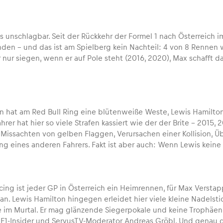
 unschlagbar. Seit der Rückkehr der Formel 1 nach Österreich im
nden – und das ist am Spielberg kein Nachteil: 4 von 8 Renne
 nur siegen, wenn er auf Pole steht (2016, 2020), Max schafft d
 hat am Red Bull Ring eine blütenweiße Weste, Lewis Hamilto
hrer hat hier so viele Strafen kassiert wie der der Brite – 2015
 Missachten von gelben Flaggen, Verursachen einer Kollision, Ü
g eines anderen Fahrers. Fakt ist aber auch: Wenn Lewis keine 
cing ist jeder GP in Österreich ein Heimrennen, für Max Verstap
 an. Lewis Hamilton hingegen erleidet hier viele kleine Nadelst
 im Murtal. Er mag glänzende Siegerpokale und keine Trophäen a
o F1-Insider und ServusTV-Moderator Andreas Gröbl. Und genau di