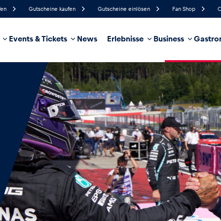
fen
Gutscheine kaufen
Gutscheine einlösen
Fan Shop
C
Events & Tickets
News
Erlebnisse
Business
Gastro
78%
Luftfeuchtigkeit
8 km/h
Windgeschwindigkeit
35%
Regenwahrscheinlichkeit
Ost
Windrichtung
hrzeug
Business
Glossar