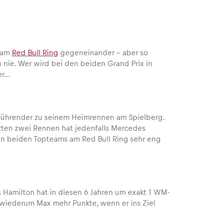
e am
Red Bull Ring
gegeneinander – aber so
 nie. Wer wird bei den beiden Grand Prix in
er…
M-Führender zu seinem Heimrennen am Spielberg.
tzten zwei Rennen hat jedenfalls Mercedes
 den beiden Topteams am Red Bull Ring sehr eng
s Hamilton hat in diesen 6 Jahren um exakt 1 WM-
 wiederum Max mehr Punkte, wenn er ins Ziel