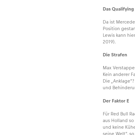
Das Qualifying
Glossar
Da ist Mercedes
Position gesta
Lewis kann hier
Alle anzeigen
2019).
Die Strafen
Max Verstappen
Kein anderer Fa
Die „Anklage“?
und Behinderun
Der Faktor E
Für Red Bull Ra
aus Holland so
und keine Kühe
seine Welt“, s