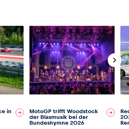
ce in
MotoGP trifft Woodstock
Red
der Blasmusik bei der
202
Bundeshymne 2026
Re