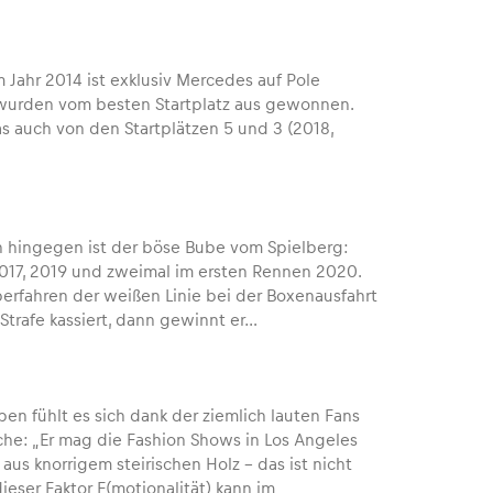
 Jahr 2014 ist exklusiv Mercedes auf Pole
n wurden vom besten Startplatz aus gewonnen.
as auch von den Startplätzen 5 und 3 (2018,
n hingegen ist der böse Bube vom Spielberg:
, 2017, 2019 und zweimal im ersten Rennen 2020.
berfahren der weißen Linie bei der Boxenausfahrt
Strafe kassiert, dann gewinnt er…
pen fühlt es sich dank der ziemlich lauten Fans
iche: „Er mag die Fashion Shows in Los Angeles
us knorrigem steirischen Holz – das ist nicht
eser Faktor E(motionalität) kann im