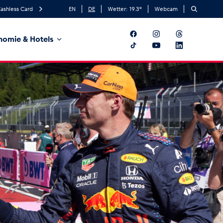
ashless Card
EN
DE
Wetter:
19.3
°
Webcam
nomie & Hotels