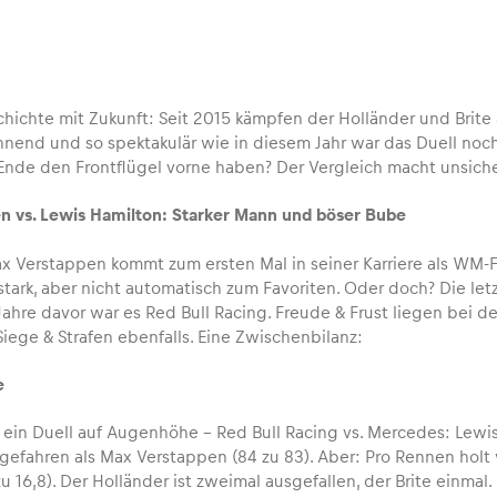
schichte mit Zukunft: Seit 2015 kämpfen der Holländer und Brit
annend und so spektakulär wie in diesem Jahr war das Duell noch
Ende den Frontflügel vorne haben? Der Vergleich macht unsich
n vs. Lewis Hamilton
: Starker Mann und böser Bube
 Max Verstappen kommt zum ersten Mal in seiner Karriere als W
stark, aber nicht automatisch zum Favoriten. Oder doch? Die le
 Jahre davor war es Red Bull Racing. Freude & Frust liegen bei
iege & Strafen ebenfalls. Eine Zwischenbilanz:
e
es ein Duell auf Augenhöhe – Red Bull Racing vs. Mercedes: Lewi
gefahren als Max Verstappen (84 zu 83). Aber: Pro Rennen holt
 16,8). Der Holländer ist zweimal ausgefallen, der Brite einmal.