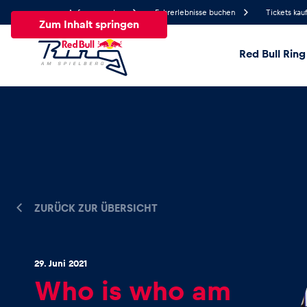
Anfrage senden
Fahrerlebnisse buchen
Tickets kau
Zum Inhalt springen
Red Bull Ring
19.3°
Temperatur
Alle
News
Events
Erlebnisse
Seiten
Fa
News
ZURÜCK ZUR ÜBERSICHT
Alle anzeigen
29. Juni 2021
Who is who am