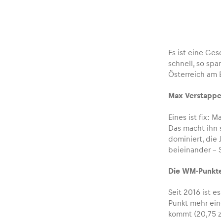
Fahrzeug
Alle anzeigen
Es ist eine Ge
schnell, so sp
Österreich am 
Max Verstappe
Eines ist fix:
Business
Das macht ihn 
dominiert, die
beieinander – S
Alle anzeigen
Die WM-Punkt
Seit 2016 ist 
Punkt mehr ein
kommt (20,75 zu