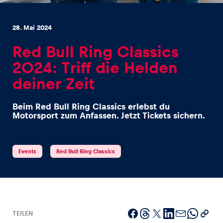
28. Mai 2024
Red Bull Ring Classics
2024: Triff die Helden
Erlebnisse
deiner Zeit
Alle anzeigen
Beim Red Bull Ring Classics erlebst du
Motorsport zum Anfassen. Jetzt Tickets sichern.
Events
Red Bull Ring Classics
Seiten
Alle anzeigen
TEILEN