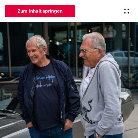
Zum Inhalt springen
Alle
News
Events
Erlebnisse
Seiten
Fahrze
News
Alle anzeigen
Events
Alle anzeigen