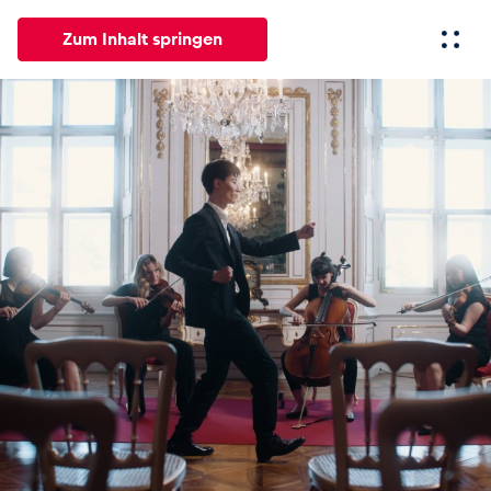
Zum Inhalt springen
Alle
News
Events
Erlebnisse
Seiten
Fahrze
News
Alle anzeigen
Events
Alle anzeigen