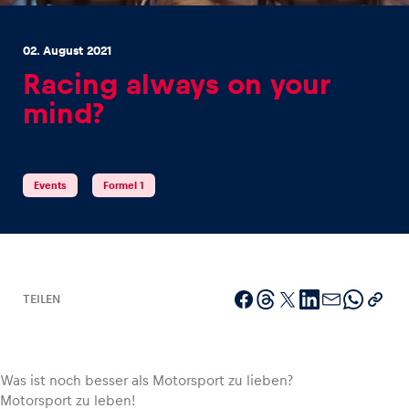
02. August 2021
Racing always on your
mind?
Erlebnisse
Alle anzeigen
Events
Formel 1
TEILEN
Seiten
Alle anzeigen
Was ist noch besser als Motorsport zu lieben?
Motorsport zu leben!