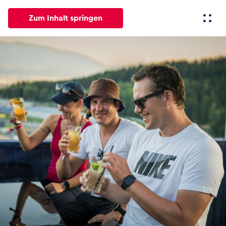
Zum Inhalt springen
Alle
News
Events
Erlebnisse
Seiten
Fahrze
News
Alle anzeigen
Events
Alle anzeigen