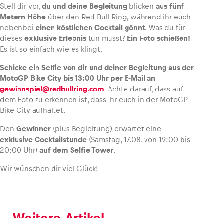
Stell dir vor,
du und deine Begleitung
blicken
aus fünf
Metern Höhe
über den Red Bull Ring, während ihr euch
nebenbei
einen köstlichen Cocktail gönnt
. Was du für
dieses
exklusive Erlebnis
tun musst?
Ein Foto schießen!
Es ist so einfach wie es klingt.
Fahrzeug
Alle anzeigen
Schicke ein Selfie von dir und deiner Begleitung aus der
MotoGP Bike City bis 13:00 Uhr per E-Mail an
gewinnspiel@redbullring.com
. Achte darauf, dass auf
dem Foto zu erkennen ist, dass ihr euch in der MotoGP
Bike City aufhaltet.
Den
Gewinner
(plus Begleitung) erwartet eine
exklusive Cocktailstunde
(Samstag, 17.08. von 19:00 bis
Business
20:00 Uhr)
auf dem Selfie Tower
.
Alle anzeigen
Wir wünschen dir viel Glück!
Weitere Artikel