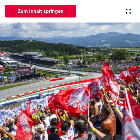
Zum Inhalt springen
Alle
News
Events
Erlebnisse
Seiten
Fahrze
News
Alle anzeigen
Events
Alle anzeigen