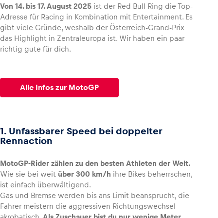
Von 14. bis 17. August 2025
ist der Red Bull Ring die Top-
Adresse für Racing in Kombination mit Entertainment. Es
gibt viele Gründe, weshalb der Österreich-Grand-Prix
das Highlight in Zentraleuropa ist. Wir haben ein paar
richtig gute für dich.
Fahrzeug
Alle anzeigen
Alle Infos zur MotoGP
1. Unfassbarer Speed bei doppelter
Rennaction
Business
Alle anzeigen
MotoGP-Rider zählen zu den besten Athleten der Welt.
Wie sie bei weit
über 300 km/h
ihre Bikes beherrschen,
ist einfach überwältigend.
Gas und Bremse werden bis ans Limit beansprucht, die
Fahrer meistern die aggressiven Richtungswechsel
akrobatisch.
Als Zuschauer bist du nur wenige Meter