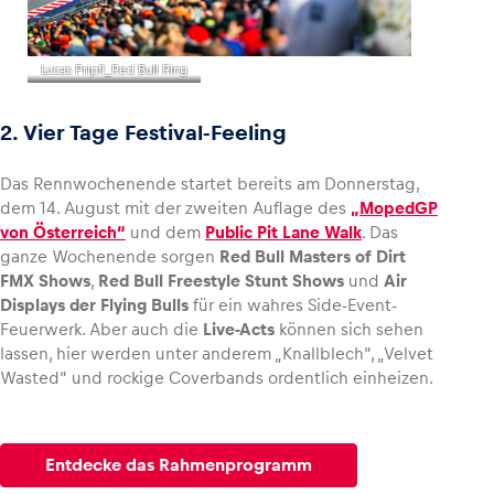
Lucas Pripfl_Red Bull Ring
2. Vier Tage Festival-Feeling
Das Rennwochenende startet bereits am Donnerstag,
dem 14. August mit der zweiten Auflage des
„MopedGP
von Österreich“
und dem
Public Pit Lane Walk
. Das
ganze Wochenende sorgen
Red Bull Masters of Dirt
FMX Shows
,
Red Bull Freestyle Stunt Shows
und
Air
Displays der Flying Bulls
für ein wahres Side-Event-
Feuerwerk. Aber auch die
Live-Acts
können sich sehen
lassen, hier werden unter anderem „Knallblech“, „Velvet
Wasted“ und rockige Coverbands ordentlich einheizen.
Entdecke das Rahmenprogramm