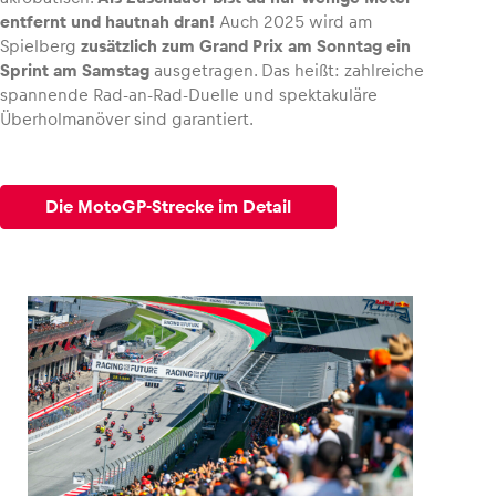
entfernt und hautnah dran!
Auch 2025 wird am
Spielberg
zusätzlich zum Grand Prix am Sonntag ein
Glossar
Sprint am Samstag
ausgetragen. Das heißt: zahlreiche
Alle anzeigen
spannende Rad-an-Rad-Duelle und spektakuläre
Überholmanöver sind garantiert.
Die MotoGP-Strecke im Detail