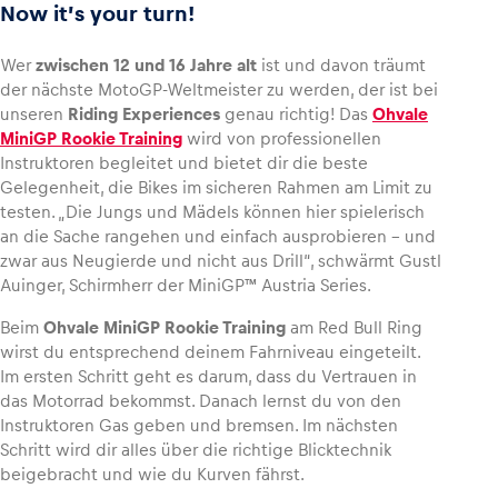
Now it’s your turn!
Wer
zwischen 12 und 16 Jahre alt
ist und davon träumt
der nächste MotoGP-Weltmeister zu werden, der ist bei
unseren
Riding Experiences
genau richtig! Das
Ohvale
MiniGP Rookie Training
wird von professionellen
Instruktoren begleitet und bietet dir die beste
Gelegenheit, die Bikes im sicheren Rahmen am Limit zu
testen. „Die Jungs und Mädels können hier spielerisch
an die Sache rangehen und einfach ausprobieren – und
zwar aus Neugierde und nicht aus Drill“, schwärmt Gustl
Auinger, Schirmherr der MiniGP™ Austria Series.
Beim
Ohvale MiniGP Rookie Training
am Red Bull Ring
wirst du entsprechend deinem Fahrniveau eingeteilt.
Im ersten Schritt geht es darum, dass du Vertrauen in
das Motorrad bekommst. Danach lernst du von den
Instruktoren Gas geben und bremsen. Im nächsten
Schritt wird dir alles über die richtige Blicktechnik
beigebracht und wie du Kurven fährst.