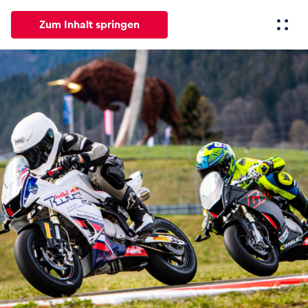
Zum Inhalt springen
Alle
News
Events
Erlebnisse
Seiten
Fahrze
News
Alle anzeigen
Events
Alle anzeigen