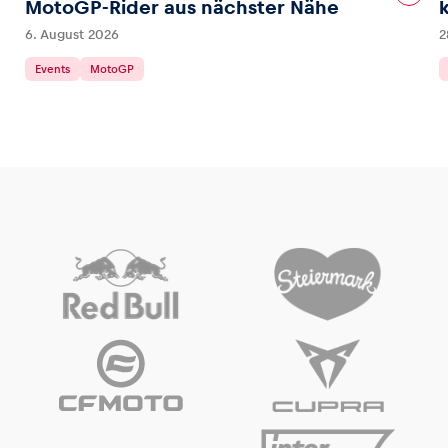
MotoGP-Rider aus nächster Nähe
6. August 2026
2
Events
MotoGP