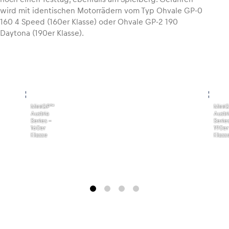
wird mit identischen Motorrädern vom Typ Ohvale GP-0
160 4 Speed (160er Klasse) oder Ohvale GP-2 190
Glossar
Daytona (190er Klasse).
Alle anzeigen
,
,
MiniGP™
Mini
Austria
Austr
Series -
Serie
160er
190er
Klasse
Klass