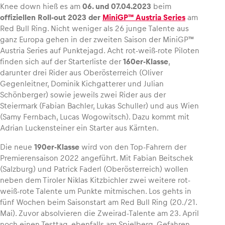
Knee down hieß es am
06. und 07.04.2023
beim
offiziellen Roll-out 2023 der
MiniGP™ Austria Series
am
Red Bull Ring. Nicht weniger als 26 junge Talente aus
ganz Europa gehen in der zweiten Saison der MiniGP™
Austria Series auf Punktejagd. Acht rot-weiß-rote Piloten
Fahrzeug
finden sich auf der Starterliste der
160er-Klasse
,
Alle anzeigen
darunter drei Rider aus Oberösterreich (Oliver
Gegenleitner, Dominik Kichgatterer und Julian
Schönberger) sowie jeweils zwei Rider aus der
Steiermark (Fabian Bachler, Lukas Schuller) und aus Wien
(Samy Fernbach, Lucas Wogowitsch). Dazu kommt mit
Adrian Luckensteiner ein Starter aus Kärnten.
Die neue
190er-Klasse
wird von den Top-Fahrern der
Business
Premierensaison 2022 angeführt. Mit Fabian Beitschek
Alle anzeigen
(Salzburg) und Patrick Faderl (Oberösterreich) wollen
neben dem Tiroler Niklas Kitzbichler zwei weitere rot-
weiß-rote Talente um Punkte mitmischen. Los gehts in
fünf Wochen beim Saisonstart am Red Bull Ring (20./21.
Mai). Zuvor absolvieren die Zweirad-Talente am 23. April
noch einen Testtag, ebenfalls am Spielberg. Gefahren