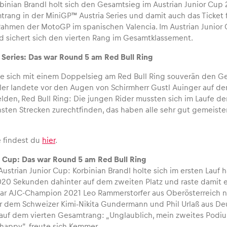
inian Brandl holt sich den Gesamtsieg im Austrian Junior Cup 2
rang in der MiniGP™ Austria Series und damit auch das Ticket fü
hmen der MotoGP im spanischen Valencia. Im Austrian Junior C
 sichert sich den vierten Rang im Gesamtklassement.
 Series: Das war Round 5 am Red Bull Ring
te sich mit einem Doppelsieg am Red Bull Ring souverän den Ges
hler landete vor den Augen von Schirmherr Gustl Auinger auf d
elden, Red Bull Ring: Die jungen Rider mussten sich im Laufe der
sten Strecken zurechtfinden, das haben alle sehr gut gemeistert
.
e findest du
hier
.
r Cup: Das war Round 5 am Red Bull Ring
 Austrian Junior Cup: Korbinian Brandl holte sich im ersten Lau
020 Sekunden dahinter auf dem zweiten Platz und raste damit e
ar AJC-Champion 2021 Leo Rammerstorfer aus Oberösterreich nic
 dem Schweizer Kimi-Nikita Gundermann und Phil Urlaß aus De
 auf dem vierten Gesamtrang: „Unglaublich, mein zweites Podi
 happy“, freute sich Kemmer.