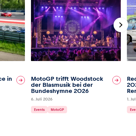
ce in
MotoGP trifft Woodstock
Red
der Blasmusik bei der
202
Bundeshymne 2026
Re
6. Juli 2026
1. Ju
Events
MotoGP
Eve