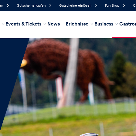
en
Gutscheine kaufen
Gutscheine einlösen
Fan Shop
C
Events & Tickets
News
Erlebnisse
Business
Gastro
62%
Luftfeuchtigkeit
10 km/h
Windgeschwindigkeit
21%
Regenwahrscheinlichkeit
Nordwest
Windrichtung
hrzeug
Business
Glossar