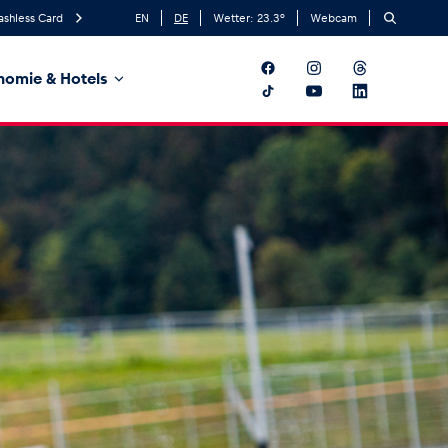
ashless Card
EN
DE
Wetter:
23.3
°
Webcam
nomie & Hotels