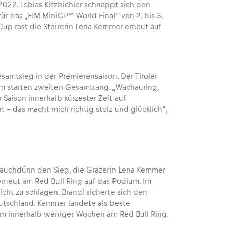
022. Tobias Kitzbichler schnappt sich den
r das „FIM MiniGP™ World Final“ von 2. bis 3.
up rast die Steirerin Lena Kemmer erneut auf
amtsieg in der Premierensaison. Der Tiroler
em starten zweiten Gesamtrang. „Wachauring,
 Saison innerhalb kürzester Zeit auf
 – das macht mich richtig stolz und glücklich“,
f hauchdünn den Sieg, die Grazerin Lena Kemmer
rneut am Red Bull Ring auf das Podium. Im
ht zu schlagen. Brandl sicherte sich den
utschland. Kemmer landete als beste
um innerhalb weniger Wochen am Red Bull Ring.