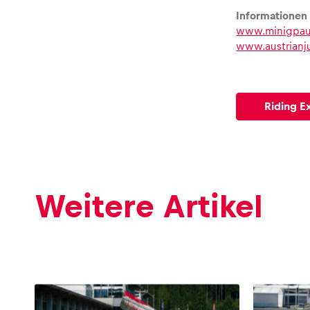
Informationen
www.minigpaus
www.austrianju
Riding E
Weitere Artikel