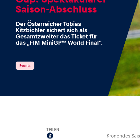
Saison-Abschluss
Der Österreicher Tobias
Kitzbichler sichert sich als
Events
Gesamtzweiter das Ticket für
das „FIM MiniGP™ World Final“.
Alle anzeigen
Events
Erlebnisse
TEILEN
Alle anzeigen
Krönendes Sais