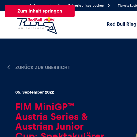
Anfrage senden
Fahrerlebnisse buchen
Tickets kauf
Zum Inhalt springen
Red Bull Ring
23.3°
Temperatur
Alle
News
Events
Erlebnisse
Seiten
Fa
ZURÜCK ZUR ÜBERSICHT
News
05. September 2022
FIM MiniGP™
Alle anzeigen
Austria Series &
Austrian Junior
Cup: Spektakulärer