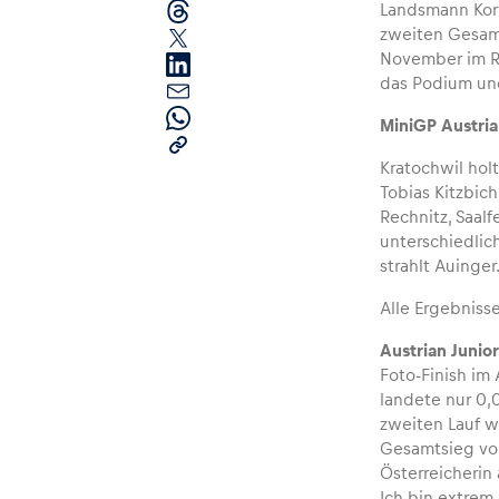
Landsmann Korb
zweiten Gesamt
November im Ra
das Podium und
MiniGP Austria
Kratochwil hol
Tobias Kitzbic
Seiten
Rechnitz, Saalf
unterschiedlich
strahlt Auinger
Alle anzeigen
Alle Ergebniss
Austrian Junio
Foto-Finish im
landete nur 0,
zweiten Lauf w
Gesamtsieg vor
Österreicherin
Ich bin extrem