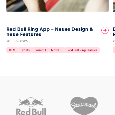
Red Bull Ring App – Neues Design &
neue Features
20. Juni 2026
2
DTM
Events
Formel 1
MotoGP
Red Bull Ring Classics