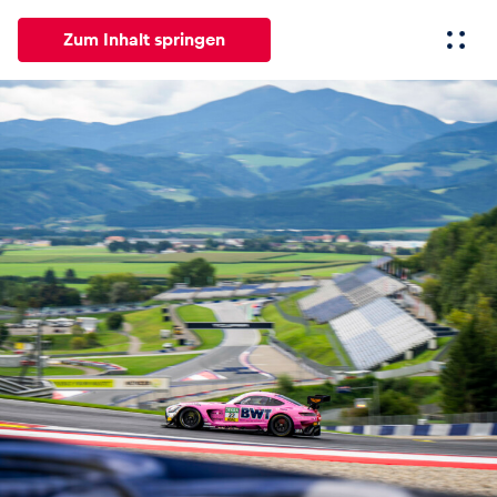
Zum Inhalt springen
Alle
News
Events
Erlebnisse
Seiten
Fahrze
News
Alle anzeigen
Events
Alle anzeigen